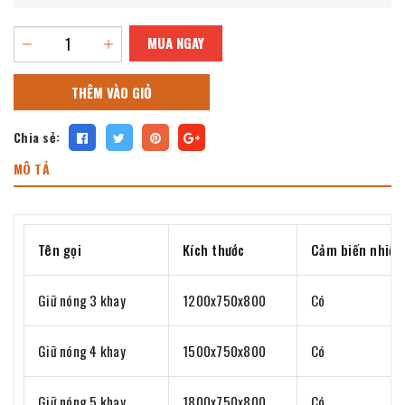
MUA NGAY
THÊM VÀO GIỎ
Chia sẻ:
MÔ TẢ
Tên gọi
Kích thước
Cảm biến nhiệt
Giữ nóng 3 khay
1200x750x800
Có
Giữ nóng 4 khay
1500x750x800
Có
Giữ nóng 5 khay
1800x750x800
Có