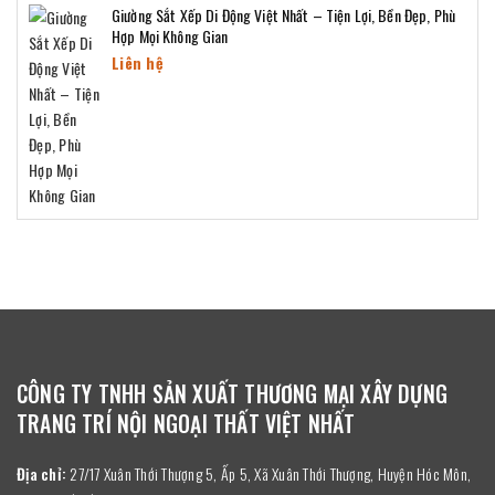
Giường Sắt Xếp Di Động Việt Nhất – Tiện Lợi, Bền Đẹp, Phù
Hợp Mọi Không Gian
Liên hệ
CÔNG TY TNHH SẢN XUẤT THƯƠNG MẠI XÂY DỰNG
TRANG TRÍ NỘI NGOẠI THẤT VIỆT NHẤT
Địa chỉ:
27/17 Xuân Thới Thượng 5, Ấp 5, Xã Xuân Thới Thượng, Huyện Hóc Môn,