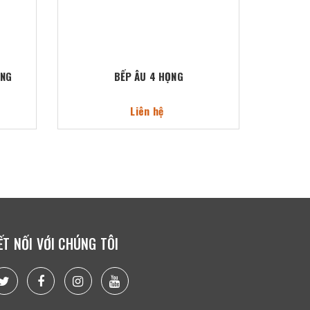
ỚNG
BẾP ÂU 4 HỌNG
Liên hệ
ẾT NỐI VỚI CHÚNG TÔI