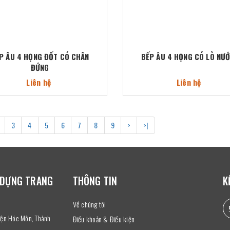
P ÂU 4 HỌNG ĐỐT CÓ CHÂN
BẾP ÂU 4 HỌNG CÓ LÒ NƯ
ĐỨNG
Liên hệ
Liên hệ
3
4
5
6
7
8
9
>
>|
 DỰNG TRANG
THÔNG TIN
K
Về chúng tôi
uyện Hóc Môn, Thành
Điều khoản & Điều kiện