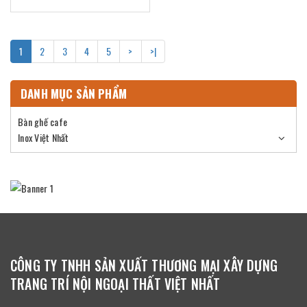
1
2
3
4
5
>
>|
DANH MỤC SẢN PHẨM
Bàn ghế cafe
Inox Việt Nhất
CÔNG TY TNHH SẢN XUẤT THƯƠNG MẠI XÂY DỰNG
TRANG TRÍ NỘI NGOẠI THẤT VIỆT NHẤT