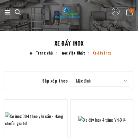
0
XE ĐẨY INOX
Trang chủ
Inox Việt Nhất
Xe đẩy inox
Sắp xếp theo
Mặc định