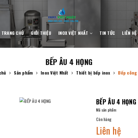
TRANG CHỦ
GIỚI THIỆU
INOX VIỆT NHẤT
TIN TỨC
LIÊN HỆ
BẾP ÂU 4 HỌNG
chủ
Sản phẩm
Inox Việt Nhất
Thiết bị bếp inox
Bếp công 
BẾP ÂU 4 HỌNG
Mã sản phẩm:
Còn hàng
Liên hệ