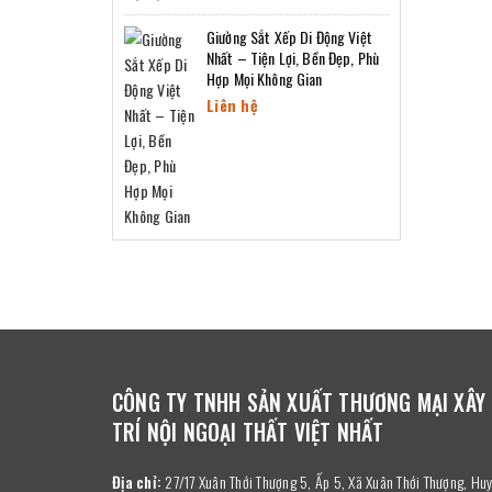
Giường Sắt Xếp Di Động Việt
Nhất – Tiện Lợi, Bền Đẹp, Phù
Hợp Mọi Không Gian
Liên hệ
CÔNG TY TNHH SẢN XUẤT THƯƠNG MẠI XÂY
TRÍ NỘI NGOẠI THẤT VIỆT NHẤT
Địa chỉ:
27/17 Xuân Thới Thượng 5, Ấp 5, Xã Xuân Thới Thượng, H