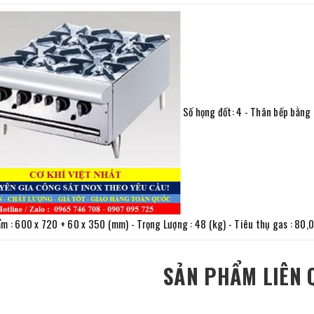
Số họng đốt: 4 - Thân bếp bằng 
̉m : 600 x 720 + 60 x 350 (mm) - Trọng Lượng : 48 (kg) - Tiêu thụ gas : 80
SẢN PHẨM LIÊN 