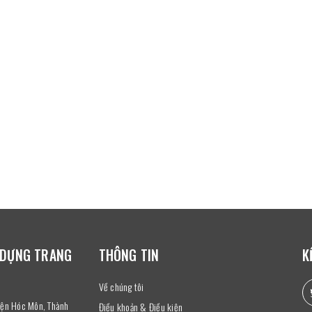
 DỰNG TRANG
THÔNG TIN
K
Về chúng tôi
uyện Hóc Môn, Thành
Điều khoản & Điều kiện