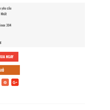
o yêu cầu
t Nhất
 inox 304
ng
MUA NGAY
GIỎ