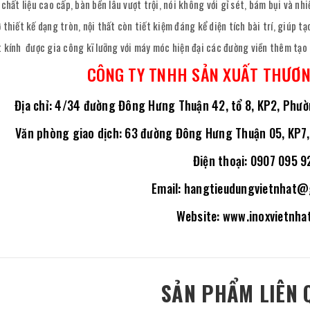
 chất liệu cao cấp, bàn bền lâu vượt trội, nói không với gỉ sét, bám bụi và n
 thiết kế dạng tròn, nội thất còn tiết kiệm đáng kể diện tích bài trí, giúp 
 kính được gia công kĩ lưỡng với máy móc hiện đại các đường viền thêm tạ
CÔNG TY TNHH SẢN XUẤT THƯƠN
Địa chỉ: 4/34 đường Đông Hưng Thuận 42, tổ 8, KP2, Phườ
Văn phòng giao dịch: 63 đường Đông Hưng Thuận 05, KP7, 
Điện thoại: 0907 095 9
Email: hangtieudungvietnhat@
Website: www.inoxvietnha
SẢN PHẨM LIÊN 