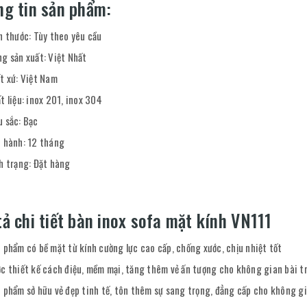
ng tin sản phẩm:
h thước: Tùy theo yêu cầu
g sản xuất: Việt Nhất
t xứ: Việt Nam
t liệu: inox 201, inox 304
 sắc: Bạc
 hành: 12 tháng
h trạng: Đặt hàng
ả chi tiết bàn inox sofa mặt kính VN111
 phẩm có bề mặt từ kính cường lực cao cấp, chống xước, chịu nhiệt tốt
c thiết kế cách điệu, mềm mại, tăng thêm vẻ ấn tượng cho không gian bài tr
 phẩm sở hữu vẻ đẹp tinh tế, tôn thêm sự sang trọng, đẳng cấp cho không g