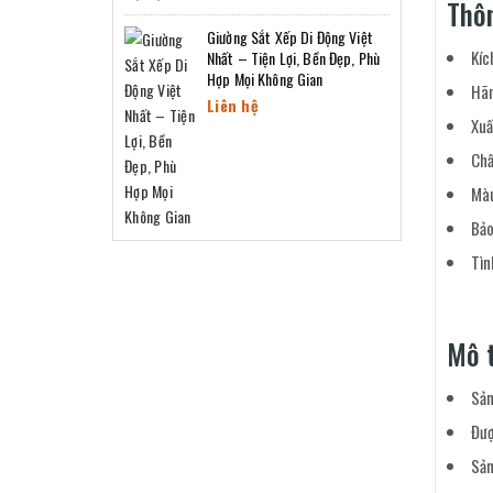
Thô
Giường Sắt Xếp Di Động Việt
Kíc
Nhất – Tiện Lợi, Bền Đẹp, Phù
Hợp Mọi Không Gian
Hãn
Liên hệ
Xuấ
Chấ
Màu
Bảo
Tìn
Mô t
Sản
Đượ
Sản