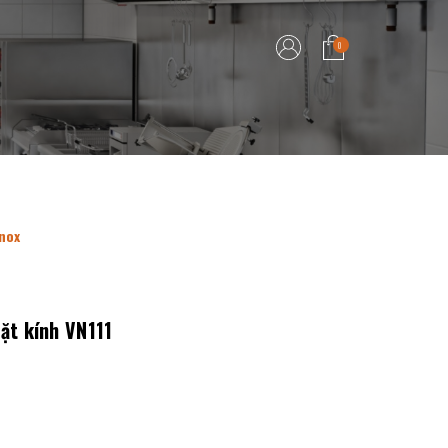
0
nox
ặt kính VN111