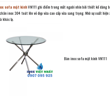
ox sofa mặt kính
VN111 ghi điểm trong mắt người nhìn bởi thiết kế dáng b
hân inox 304 toát lên vẻ đẹp vừa cao cấp vừa sang trọng. Nhờ sự xuất hiện 
à khác lạ.
Bàn inox sofa mặt kính VN111