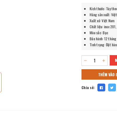
Kích thước: Tùy the
Hãng sản xuất: Việ
Xuất xứ: Việt Nam
Chất liệu: inox 201,
Màu sắc: Bạc
Bảo hành: 12 tháng
Tình trạng: Đặt hà
THÊM VÀO 
Chia sẻ: