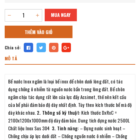
MUA NGAY
THÊM VÀO GIỎ
Chia sẻ:
MÔ TẢ
Bể nước Inox ngầm là loại bể inox để chôn dưới lòng đất, có tác
dụng chống ô nhiễm từ nguồn nước bẩn trong lòng đất. Bể chôn
ngầm chịu tác dụng rất lớn của lực đấy Acsimet, thế nên kết cấu
của bể phải đảm bảo độ dày nhất định. Tùy theo kích thước bể mà độ
dày khác nhau.
2. Thông số kỹ thuật:
Kích thước DxRxC =
2100x1200x1000mm độ dày đảm bảo. Dung tích đựng nước 2500L
Chất liệu Inox Sus 304
3. Tính năng:
– Đựng nước sinh hoạt –
Chống chịu áp lực dưới đất – Chống nguồn nước ô nhiễm – Chống