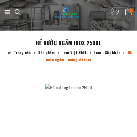
0
BỂ NƯỚC NGẦM INOX 2500L
Trang chủ
Sản phẩm
Inox Việt Nhất
Inox - Sắt khác
Bể
nước ngầm - máng xối inox