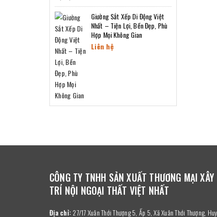
Giường Sắt Xếp Di Động Việt
Nhất – Tiện Lợi, Bền Đẹp, Phù
Hợp Mọi Không Gian
Liên hệ
CÔNG TY TNHH SẢN XUẤT THƯƠNG MẠI XÂY
TRÍ NỘI NGOẠI THẤT VIỆT NHẤT
Địa chỉ:
27/17 Xuân Thới Thượng 5, Ấp 5, Xã Xuân Thới Thượng, H