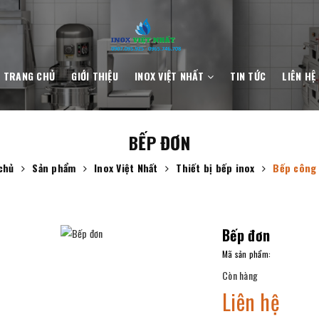
TRANG CHỦ
GIỚI THIỆU
INOX VIỆT NHẤT
TIN TỨC
LIÊN HỆ
BẾP ĐƠN
chủ
Sản phẩm
Inox Việt Nhất
Thiết bị bếp inox
Bếp công 
Bếp đơn
Mã sản phẩm:
Còn hàng
Liên hệ