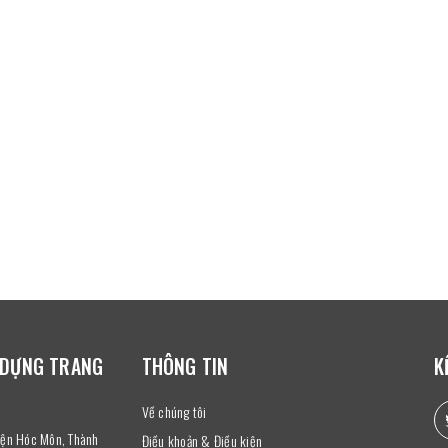
 DỰNG TRANG
THÔNG TIN
K
Về chúng tôi
uyện Hóc Môn, Thành
Điều khoản & Điều kiện