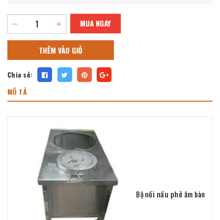
MUA NGAY
THÊM VÀO GIỎ
Chia sẻ:
MÔ TẢ
Bộ
nồi nấu phở
âm bàn