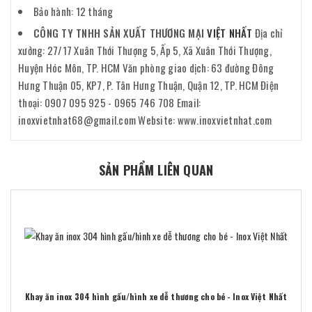
Bảo hành: 12 tháng
CÔNG TY TNHH SẢN XUẤT THƯƠNG MẠI
VIỆT NHẤT
Địa chỉ
xưởng: 27/17 Xuân Thới Thượng 5, Ấp 5, Xã Xuân Thới Thượng,
Huyện Hóc Môn, TP. HCM Văn phòng giao dịch: 63 đường Đông
Hưng Thuận 05, KP7, P. Tân Hưng Thuận, Quận 12, TP. HCM Điện
thoại: 0907 095 925 - 0965 746 708 Email:
inoxvietnhat68@gmail.com Website: www.inoxvietnhat.com
SẢN PHẨM LIÊN QUAN
Khay ăn inox 304 hình gấu/hình xe dễ thương cho bé - Inox Việt Nhất