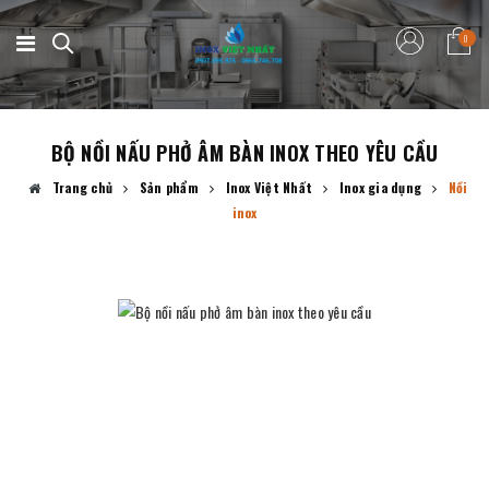
0
BỘ NỒI NẤU PHỞ ÂM BÀN INOX THEO YÊU CẦU
Trang chủ
Sản phẩm
Inox Việt Nhất
Inox gia dụng
Nồi
inox