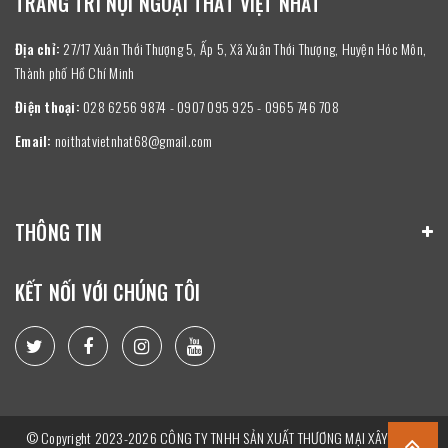
TRANG TRÍ NỘI NGOẠI THẤT VIỆT NHẤT
Địa chỉ:
27/17 Xuân Thới Thượng 5, Ấp 5, Xã Xuân Thới Thượng, Huyện Hóc Môn,
Thành phố Hồ Chí Minh
Điện thoại:
028 6256 9874 - 0907 095 925 - 0965 746 708
Email:
noithatvietnhat68@gmail.com
THÔNG TIN
KẾT NỐI VỚI CHÚNG TÔI
© Copyright 2023-2026 CÔNG TY TNHH SẢN XUẤT THƯƠNG MẠI XÂY DỰNG