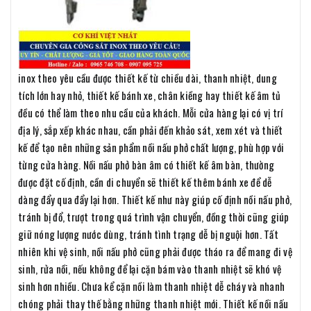
inox theo yêu cầu được thiết kế từ chiều dài, thanh nhiệt, dung
tích lớn hay nhỏ, thiết kế bánh xe, chân kiềng hay thiết kế âm tủ
đều có thể làm theo nhu cầu của khách. Mỗi cửa hàng lại có vị trí
địa lý, sắp xếp khác nhau, cần phải đến khảo sát, xem xét và thiết
kế để tạo nên những sản phẩm nồi nấu phở chất lượng, phù hợp với
từng cửa hàng. Nồi nấu phở bàn âm có thiết kế âm bàn, thường
được đặt cố định, cần di chuyển sẽ thiết kế thêm bánh xe để dễ
dàng đẩy qua đẩy lại hơn. Thiết kế như này giúp cố định nồi nấu phở,
tránh bị đổ, trượt trong quá trình vận chuyển, đồng thời cũng giúp
giữ nóng lượng nước dùng, tránh tình trạng dễ bị nguội hơn. Tất
nhiên khi vệ sinh, nồi nấu phở cũng phải được tháo ra để mang đi vệ
sinh, rửa nồi, nếu không để lại cặn bám vào thanh nhiệt sẽ khó vệ
sinh hơn nhiều. Chưa kể cặn nồi làm thanh nhiệt dễ cháy và nhanh
chóng phải thay thế bằng những thanh nhiệt mới. Thiết kế nồi nấu