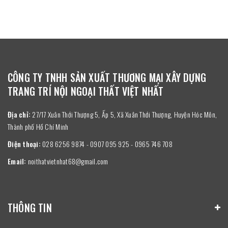
CÔNG TY TNHH SẢN XUẤT THƯƠNG MẠI XÂY DỰNG
TRANG TRÍ NỘI NGOẠI THẤT VIỆT NHẤT
Địa chỉ:
27/17 Xuân Thới Thượng 5, Ấp 5, Xã Xuân Thới Thượng, Huyện Hóc Môn,
Thành phố Hồ Chí Minh
Điện thoại:
028 6256 9874 - 0907 095 925 - 0965 746 708
Email:
noithatvietnhat68@gmail.com
THÔNG TIN