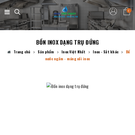
0
BỒN INOX DẠNG TRỤ ĐỨNG
Trang chủ
Sản phẩm
Inox Việt Nhất
Inox - Sắt khác
Bể
nước ngầm - máng xối inox