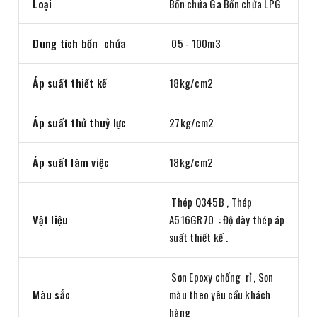
Loại
Bồn chứa Ga Bồn chứa LPG
Dung tích bồn chứa
05 - 100m3
Áp suất thiết kế
18kg/cm2
Áp suất thử thuỷ lực
27kg/cm2
Áp suất làm việc
18kg/cm2
Thép Q345B , Thép
Vật liệu
A516GR70 : Độ dày thép áp
suất thiết kế .
Sơn Epoxy chống rỉ , Sơn
Màu sắc
màu theo yêu cầu khách
hàng