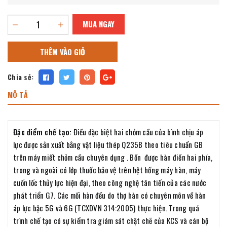
MUA NGAY
THÊM VÀO GIỎ
Chia sẻ:
MÔ TẢ
Đặc điểm chế tạo:
Điều đặc biệt hai chỏm cầu của bình chịu áp
lực được sản xuất bằng vật liệu thép Q235B theo tiêu chuẩn GB
trên máy miết chỏm cầu chuyên dụng . Bồn được hàn điền hai phía,
trong và ngoài có lớp thuốc bảo vệ trên hệt hống máy hàn, máy
cuốn lốc thủy lực hiện đại, theo công nghệ tân tiến của các nước
phát triển G7. Các mối hàn đều do thợ hàn có chuyên môn về hàn
áp lực bậc 5G và 6G (TCXDVN 314:2005) thực hiện. Trong quá
trình chế tạo có sự kiểm tra giám sát chặt chẽ của KCS và cán bộ