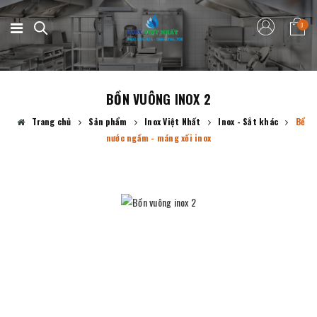
0
BỒN VUÔNG INOX 2
Trang chủ
Sản phẩm
Inox Việt Nhất
Inox - Sắt khác
Bể
nước ngầm - máng xối inox