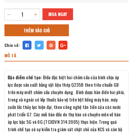
MUA NGAY
THÊM VÀO GIỎ
Chia sẻ:
MÔ TẢ
Đặc điểm chế tạo:
Điều đặc biệt hai chỏm cầu của bình chịu áp
lực được sản xuất bằng vật liệu thép Q235B theo tiêu chuẩn GB
trên máy miết chỏm cầu chuyên dụng . Bình được hàn điền hai phía,
trong và ngoài có lớp thuốc bảo vệ trên hệt hống máy hàn, máy
cuốn lốc thủy lực hiện đại, theo công nghệ tân tiến của các nước
phát triển G7. Các mối hàn đều do thợ hàn có chuyên môn về hàn
áp lực bậc 5G và 6G (TCXDVN 314:2005) thực hiện. Trong quá
trình chế tạo có sự kiểm tra giám sát chặt chẽ của KCS và cán bộ