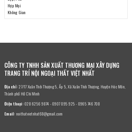
CÔNG TY TNHH SẢN XUẤT THƯƠNG MẠI XÂY DỰNG
TRANG TRÍ NỘI NGOẠI THẤT VIỆT NHẤT
Địa chỉ:
27/17 Xuân Thới Thượng 5, Ấp 5, Xã Xuân Thới Thượng, Huyện Hóc Môn,
Thành phố Hồ Chí Minh
Điện thoại:
028 6256 9874 - 0907 095 925 - 0965 746 708
Email:
noithatvietnhat68@gmail.com