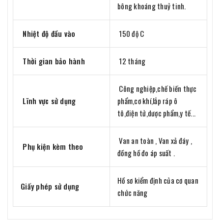
bông khoáng thuỷ tinh.
Nhiệt độ đầu vào
150 độ C
Thời gian bảo hành
12 tháng
Công nghiệp,chế biến thực
Lĩnh vực sử dụng
phẩm,cơ khí,lắp ráp ô
tô,điện tử,dược phẩm,y tế...
Van an toàn , Van xả đáy ,
Phụ kiện kèm theo
đồng hồ đo áp suất .
Hồ sơ kiểm định của cơ quan
Giấy phép sử dụng
chức năng