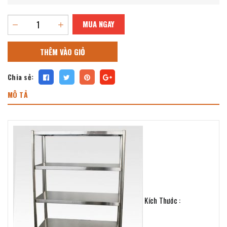
MUA NGAY
THÊM VÀO GIỎ
Chia sẻ:
MÔ TẢ
Kích Thước :