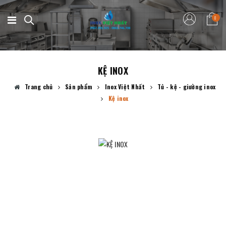
0
KỆ INOX
Trang chủ
Sản phẩm
Inox Việt Nhất
Tủ - kệ - giường inox
Kệ inox