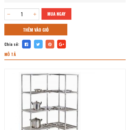
MUA NGAY
THÊM VÀO GIỎ
Chia sẻ:
MÔ TẢ