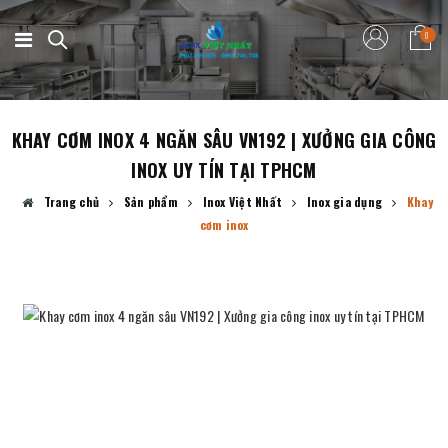
0
KHAY CƠM INOX 4 NGĂN SÂU VN192 | XƯỞNG GIA CÔNG
INOX UY TÍN TẠI TPHCM
Trang chủ
Sản phẩm
Inox Việt Nhất
Inox gia dụng
Khay
cơm inox