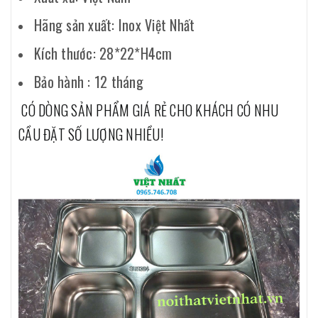
Hãng sản xuất: Inox Việt Nhất
Kích thước: 28*22*H4cm
Bảo hành : 12 tháng
CÓ DÒNG SẢN PHẨM GIÁ RẺ CHO KHÁCH CÓ NHU
CẦU ĐẶT SỐ LƯỢNG NHIỀU!