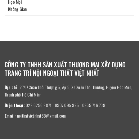
CÔNG TY TNHH SẢN XUẤT THƯƠNG MẠI XÂY DỰNG
TRANG TRÍ NỘI NGOẠI THẤT VIỆT NHẤT
Địa chỉ:
27/17 Xuân Thới Thượng 5, Ấp 5, Xã Xuân Thới Thượng, Huyện Hóc Môn,
Thành phố Hồ Chí Minh
Điện thoại:
028 6256 9874 - 0907 095 925 - 0965 746 708
Email:
noithatvietnhat68@gmail.com