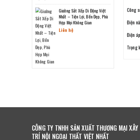
Công s
Giường Sắt Xếp Di Động Việt
Nhất – Tiện Lợi, Bền Đẹp, Phù
Điện n
Hợp Mọi Không Gian
Liên hệ
Điện á
Trọng l
CÔNG TY TNHH SẢN XUẤT THƯƠNG MẠI XÂY
TRÍ NỘI NGOẠI THẤT VIỆT NHẤT