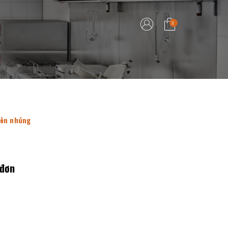
0
iên nhúng
 đơn