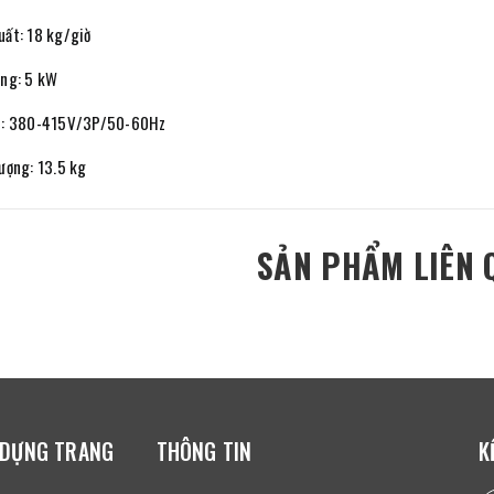
uất: 18 kg/giờ
ăng: 5 kW
p: 380-415V/3P/50-60Hz
ượng: 13.5 kg
SẢN PHẨM LIÊN 
 DỰNG TRANG
THÔNG TIN
K