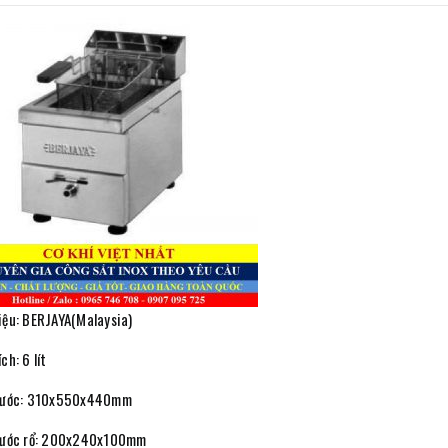
iệu: BERJAYA(Malaysia)
ch: 6 lít
hước: 310x550x440mm
hước rổ: 200x240x100mm