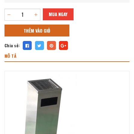
MUA NGAY
THÊM VÀO GIỎ
Chia sẻ:
MÔ TẢ