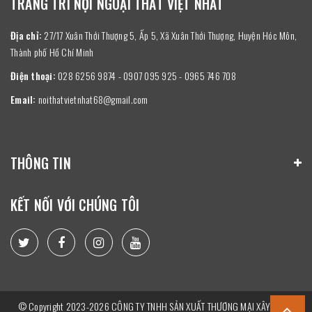
TRANG TRÍ NỘI NGOẠI THẤT VIỆT NHẤT
Địa chỉ:
27/17 Xuân Thới Thượng 5, Ấp 5, Xã Xuân Thới Thượng, Huyện Hóc Môn,
Thành phố Hồ Chí Minh
Điện thoại:
028 6256 9874 - 0907 095 925 - 0965 746 708
Email:
noithatvietnhat68@gmail.com
THÔNG TIN
KẾT NỐI VỚI CHÚNG TÔI
© Copyright 2023-2026 CÔNG TY TNHH SẢN XUẤT THƯƠNG MẠI XÂY DỰNG