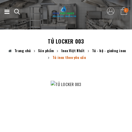
0
TỦ LOCKER 003
Trang chủ
Sản phẩm
Inox Việt Nhất
Tủ - kệ - giường inox
Tủ inox theo yêu cầu