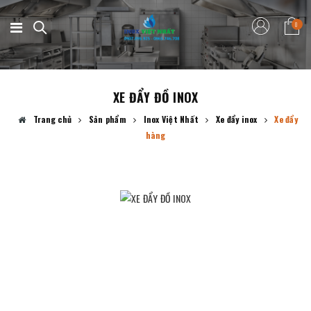
0
XE ĐẨY ĐỒ INOX
Trang chủ
Sản phẩm
Inox Việt Nhất
Xe đẩy inox
Xe đẩy
hàng