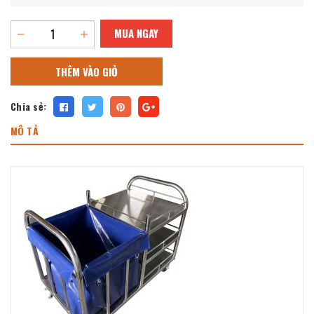
MUA NGAY
THÊM VÀO GIỎ
Chia sẻ:
MÔ TẢ