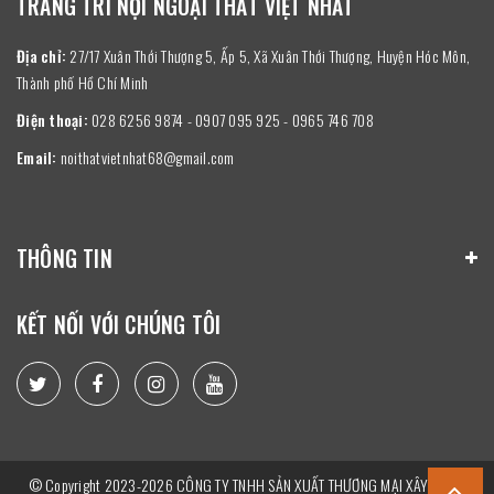
TRANG TRÍ NỘI NGOẠI THẤT VIỆT NHẤT
Địa chỉ:
27/17 Xuân Thới Thượng 5, Ấp 5, Xã Xuân Thới Thượng, Huyện Hóc Môn,
Thành phố Hồ Chí Minh
Điện thoại:
028 6256 9874 - 0907 095 925 - 0965 746 708
Email:
noithatvietnhat68@gmail.com
THÔNG TIN
KẾT NỐI VỚI CHÚNG TÔI
© Copyright 2023-2026 CÔNG TY TNHH SẢN XUẤT THƯƠNG MẠI XÂY DỰNG