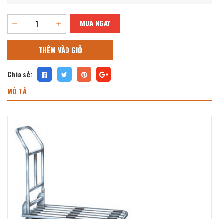
MUA NGAY
THÊM VÀO GIỎ
Chia sẻ:
MÔ TẢ