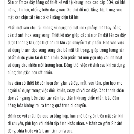
Sản phẩm xe đẩy hàng có thiết kế với hệ khung inox cao cấp 304, có khả
năng chịu lực, chống biến dạng cao. Xe chở đồ một tầng, tập trung vào
mặt sàn chịu tải nên có khả năng chịu tải lớn.
Phần mặt sàn chịu tải không sử dụng bề mặt inox phẳng mà thay bằng
các thanh inox song song. Thiết kế này giúp các sản phẩm đặt lên xe đẩy
được thoáng khí, đặc biệt có ích khi vận chuyển thực phẩm. Nhờ vào việc
sử dụng thanh dọc song song cho bề mặt tải trọng, giúp trọng lượng sản
phẩm được giảm tải đi khá nhiều. Sản phẩm trở nên gọn nhẹ và linh hoạt
sử dụng cho nhiều môi trường hơn. Đồng thời việc vệ sinh sau khi sử dụng
cũng đơn giản hơn rất nhiều.
Tay cầm có thiết kế uốn lượn đơn giản và đẹp mắt, vừa tầm, phù hợp cho
người sử dụng trong việc điều khiển, xoay sở với xe đẩy. Các thanh chắn
dọc và ngang bên dưới tay cầm tạo thành khung chắc chắn, bảo đảm
hàng hóa không rơi ra trong quá trình di chuyển.
Bánh xe với chất liệu cao su tổng hợp, hạn chế tiếng ồn trên mặt sàn khi
di chuyển, phù hợp với nhiều địa hình khác nhau. 4 bánh xe gồm 2 bánh
động phía trước và 2 bánh tĩnh phía sau.