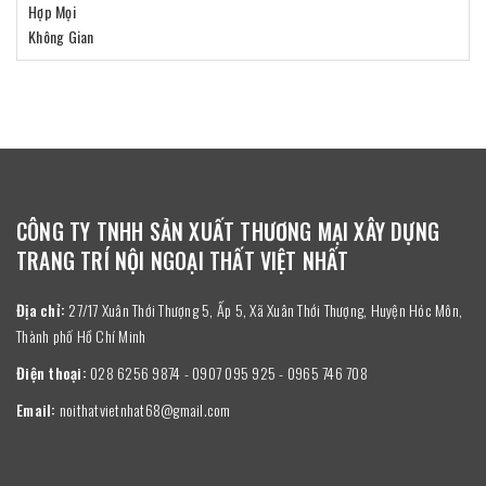
CÔNG TY TNHH SẢN XUẤT THƯƠNG MẠI XÂY DỰNG
TRANG TRÍ NỘI NGOẠI THẤT VIỆT NHẤT
Địa chỉ:
27/17 Xuân Thới Thượng 5, Ấp 5, Xã Xuân Thới Thượng, Huyện Hóc Môn,
Thành phố Hồ Chí Minh
Điện thoại:
028 6256 9874 - 0907 095 925 - 0965 746 708
Email:
noithatvietnhat68@gmail.com