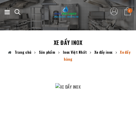
0
XE ĐẨY INOX
Trang chủ
Sản phẩm
Inox Việt Nhất
Xe đẩy inox
Xe đẩy
hàng