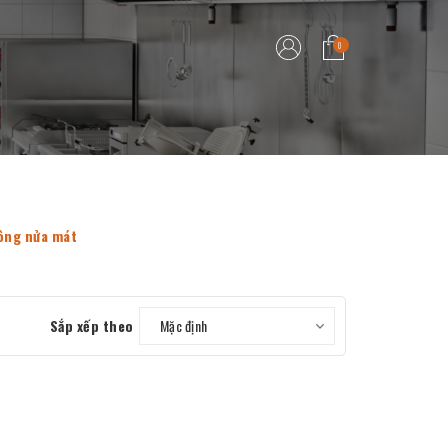
0
ông nửa mát
Sắp xếp theo
Mặc định