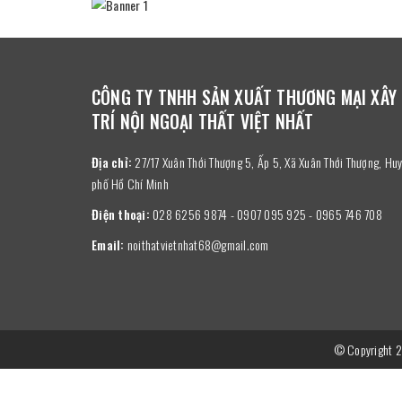
CÔNG TY TNHH SẢN XUẤT THƯƠNG MẠI XÂY
TRÍ NỘI NGOẠI THẤT VIỆT NHẤT
Địa chỉ:
27/17 Xuân Thới Thượng 5, Ấp 5, Xã Xuân Thới Thượng, H
phố Hồ Chí Minh
Điện thoại:
028 6256 9874 - 0907 095 925 - 0965 746 708
Email:
noithatvietnhat68@gmail.com
© Copyright 