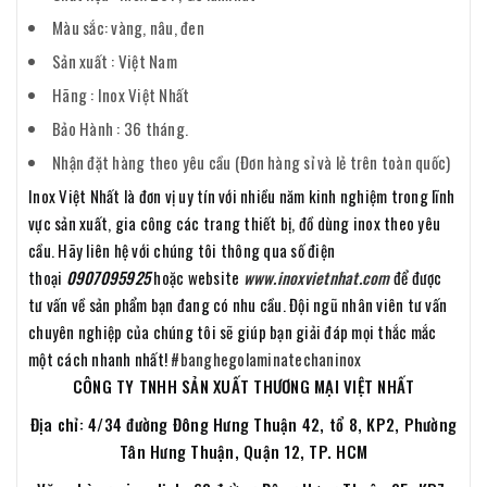
Màu sắc: vàng, nâu, đen
Sản xuất : Việt Nam
Hãng : Inox Việt Nhất
Bảo Hành : 36 tháng.
Nhận đặt hàng theo yêu cầu (Đơn hàng sỉ và lẻ trên toàn quốc)
Inox Việt Nhất là đơn vị uy tín với nhiều năm kinh nghiệm trong lĩnh
vực sản xuất, gia công các trang thiết bị, đồ dùng inox theo yêu
cầu. Hãy liên hệ với chúng tôi thông qua số điện
thoại
0907095925
hoặc website
www.inoxvietnhat.com
để được
tư vấn về sản phẩm bạn đang có nhu cầu. Đội ngũ nhân viên tư vấn
chuyên nghiệp của chúng tôi sẽ giúp bạn giải đáp mọi thắc mắc
một cách nhanh nhất!
#banghegolaminatechaninox
CÔNG TY TNHH SẢN XUẤT THƯƠNG MẠI VIỆT NHẤT
Địa chỉ: 4/34 đường Đông Hưng Thuận 42, tổ 8, KP2, Phường
Tân Hưng Thuận, Quận 12, TP. HCM