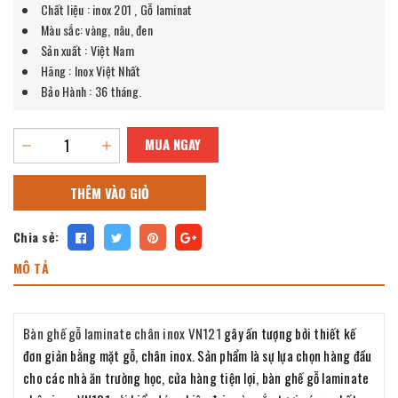
Chất liệu : inox 201 , Gỗ laminat
Màu sắc: vàng, nâu, đen
Sản xuất : Việt Nam
Hãng : Inox Việt Nhất
Bảo Hành : 36 tháng.
MUA NGAY
THÊM VÀO GIỎ
Chia sẻ:
MÔ TẢ
Bàn ghế gỗ laminate chân inox VN121
gây ấn tượng bởi thiết kế
đơn giản bằng mặt gỗ, chân inox. Sản phẩm là sự lựa chọn hàng đầu
cho các nhà ăn trường học, cửa hàng tiện lợi, bàn ghế gỗ laminate