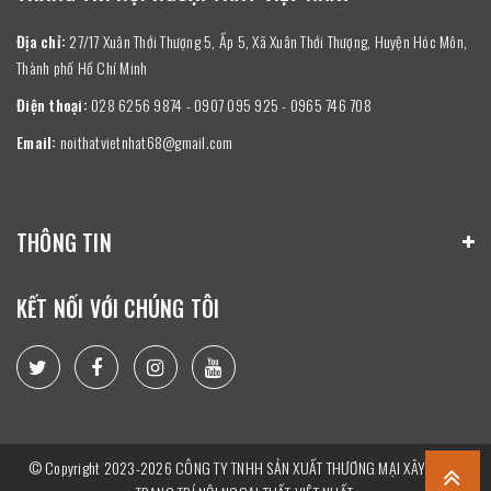
Địa chỉ:
27/17 Xuân Thới Thượng 5, Ấp 5, Xã Xuân Thới Thượng, Huyện Hóc Môn,
Thành phố Hồ Chí Minh
Điện thoại:
028 6256 9874 - 0907 095 925 - 0965 746 708
Email:
noithatvietnhat68@gmail.com
THÔNG TIN
KẾT NỐI VỚI CHÚNG TÔI
© Copyright 2023-2026 CÔNG TY TNHH SẢN XUẤT THƯƠNG MẠI XÂY DỰNG