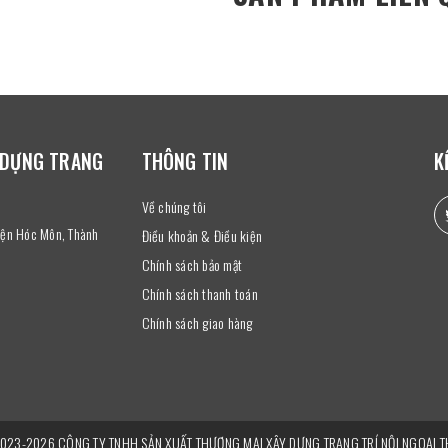
 DỰNG TRANG
THÔNG TIN
K
Về chúng tôi
uyện Hóc Môn, Thành
Điều khoản & Điều kiện
Chính sách bảo mật
Chính sách thanh toán
Chính sách giao hàng
2023-2026 CÔNG TY TNHH SẢN XUẤT THƯƠNG MẠI XÂY DỰNG TRANG TRÍ NỘI NGOẠI TH