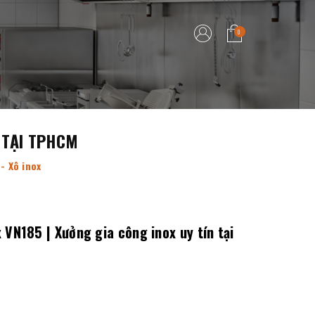
0
N TẠI TPHCM
 - Xô inox
x VN185 | Xưởng gia công inox uy tín tại