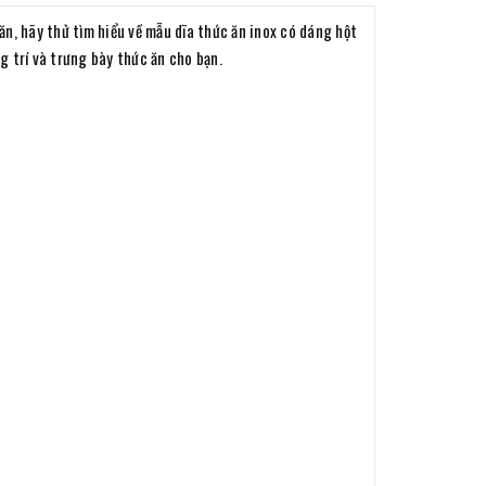
ăn, hãy thử tìm hiểu về mẫu dĩa thức ăn inox có dáng hột
g trí và trưng bày thức ăn cho bạn.