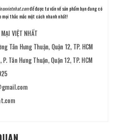
noxvietnhat.com
để được tư vấn về sản phẩm bạn đang có
áp mọi thắc mắc một cách nhanh nhất!
MẠI VIỆT NHẤT
ờng Tân Hưng Thuận, Quận 12, TP. HCM
 P. Tân Hưng Thuận, Quận 12, TP. HCM
925
@gmail.com
at.com
QUAN