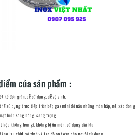
điểm của sản phẩm :
ết kế đơn giản, dễ sử dụng, dễ vệ sinh.
thể sử dụng trực tiếp trên bếp gas mini để nấu những món hấp, né, xào đơn g
mặt luôn sáng bóng, sang trọng
t liệu không han gỉ, không bị ăn mòn, sử dụng dài lâu
dàng lau chùi, vệ sinh và tạo độ an toàn cho người sử dụng