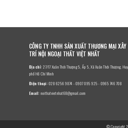
CÔNG TY TNHH SẢN XUẤT THƯƠNG MẠI XÂY
TRÍ NỘI NGOẠI THẤT VIỆT NHẤT
Địa chỉ:
27/17 Xuân Thới Thượng 5, Ấp 5, Xã Xuân Thới Thượng, H
phố Hồ Chí Minh
Điện thoại:
028 6256 9874 - 0907 095 925 - 0965 746 708
Email:
noithatvietnhat68@gmail.com
© Copyright 