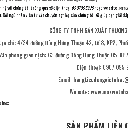
n hệ với chúng tôi thông qua số điện thoại
0907095925
hoặc website
www.i
u. Đội ngũ nhân viên tư vấn chuyên nghiệp của chúng tôi sẽ giúp bạn giải đ
CÔNG TY TNHH SẢN XUẤT THƯƠNG 
Địa chỉ: 4/34 đường Đông Hưng Thuận 42, tổ 8, KP2, Phư
Văn phòng giao dịch: 63 đường Đông Hưng Thuận 05, KP7,
Điện thoại: 0907 095 
Email: hangtieudungvietnhat
Website: www.inoxvietnh
ainox
SẢN PHẨM LIÊN 