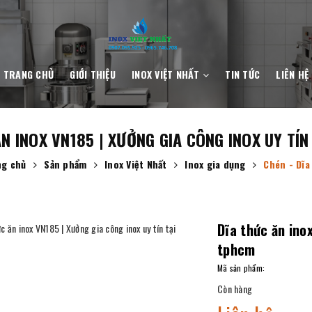
TRANG CHỦ
GIỚI THIỆU
INOX VIỆT NHẤT
TIN TỨC
LIÊN HỆ
N INOX VN185 | XƯỞNG GIA CÔNG INOX UY TÍ
g chủ
Sản phẩm
Inox Việt Nhất
Inox gia dụng
Chén - Dĩa
Dĩa thức ăn ino
tphcm
Mã sản phẩm:
Còn hàng