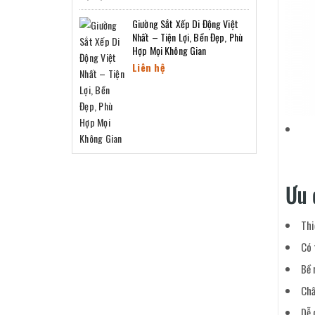
Giường Sắt Xếp Di Động Việt
Nhất – Tiện Lợi, Bền Đẹp, Phù
Hợp Mọi Không Gian
Liên hệ
Ưu 
Thi
Có 
Bề 
Chấ
Dễ 