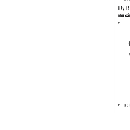
Hãy liê
nhu cầ
#di