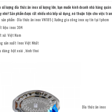
 số lượng dĩa thức ăn inox số lượng lớn, bạn muốn kinh doanh nhà hàng quán 
y nhé! Sản phẩm được rất nhiều nhà bếp sử dụng, nó thuận tiện cho việc tran
 sản phẩm : Dĩa thức ăn inox VN185 | Xưởng gia công inox uy tín tại tphcm
t liệu: inox 304
t xứ: Việt Nam
g sản xuất: Inox Việt Nhất
u dáng: hột xoài , hình thoi
Dĩa thức ăn inox