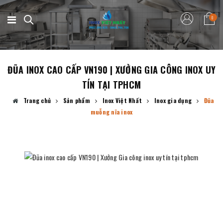
0
ĐŨA INOX CAO CẤP VN190 | XƯỞNG GIA CÔNG INOX UY
TÍN TẠI TPHCM
Trang chủ
Sản phẩm
Inox Việt Nhất
Inox gia dụng
Đũa
muỗng nĩa inox