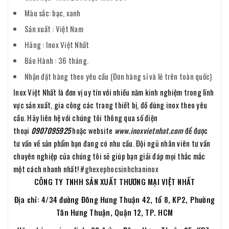
Màu sắc: bạc, xanh
Sản xuất : Việt Nam
Hãng : Inox Việt Nhất
Bảo Hành : 36 tháng.
Nhận đặt hàng theo yêu cầu (Đơn hàng sỉ và lẻ trên toàn quốc)
Inox Việt Nhất là đơn vị uy tín với nhiều năm kinh nghiệm trong lĩnh
vực sản xuất, gia công các trang thiết bị, đồ dùng inox theo yêu
cầu. Hãy liên hệ với chúng tôi thông qua số điện
thoại
0907095925
hoặc website
www.inoxvietnhat.com
để được
tư vấn về sản phẩm bạn đang có nhu cầu. Đội ngũ nhân viên tư vấn
chuyên nghiệp của chúng tôi sẽ giúp bạn giải đáp mọi thắc mắc
một cách nhanh nhất!
#ghexephocsinhchaninox
CÔNG TY TNHH SẢN XUẤT THƯƠNG MẠI VIỆT NHẤT
Địa chỉ: 4/34 đường Đông Hưng Thuận 42, tổ 8, KP2, Phường
Tân Hưng Thuận, Quận 12, TP. HCM