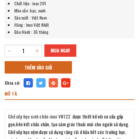
Chất liệu : inox 201
Màu sắc: bạc, xanh
Sản xuất : Việt Nam
Hãng : Inox Việt Nhất
Bảo Hành : 36 tháng.
MUA NGAY
THÊM VÀO GIỎ
Chia sẻ:
MÔ TẢ
Ghế xếp học sinh chân inox VN122
được thiết kế với cơ cấu gấp
gọn,liên kết chắc chắn, tạo cảm giác thoải mái cho người sử dụng.
Ghế xếp bọc nệm được sử dụng rộng rãi ở hầu hết các trường học,