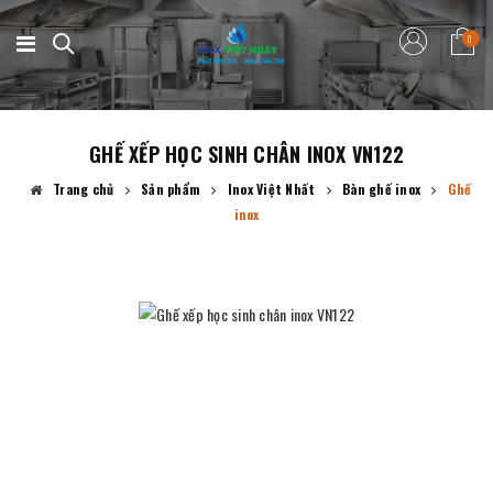
0
GHẾ XẾP HỌC SINH CHÂN INOX VN122
Trang chủ
Sản phẩm
Inox Việt Nhất
Bàn ghế inox
Ghế
inox