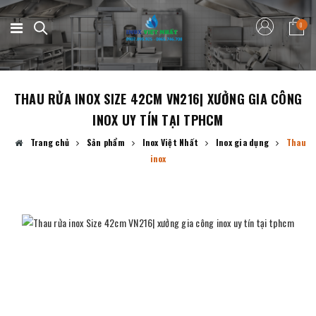
0
THAU RỬA INOX SIZE 42CM VN216| XƯỞNG GIA CÔNG
INOX UY TÍN TẠI TPHCM
Trang chủ
Sản phẩm
Inox Việt Nhất
Inox gia dụng
Thau
inox