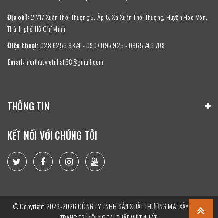
Địa chỉ:
27/17 Xuân Thới Thượng 5, Ấp 5, Xã Xuân Thới Thượng, Huyện Hóc Môn,
Thành phố Hồ Chí Minh
Điện thoại:
028 6256 9874 - 0907 095 925 - 0965 746 708
Email:
noithatvietnhat68@gmail.com
THÔNG TIN
KẾT NỐI VỚI CHÚNG TÔI
© Copyright 2023-2026 CÔNG TY TNHH SẢN XUẤT THƯƠNG MẠI XÂY DỰNG
TRANG TRÍ NỘI NGOẠI THẤT VIỆT NHẤT.