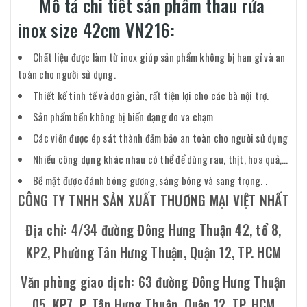
Mô tả chi tiết sản phẩm thau rửa
inox size 42cm VN216:
Chất liệu được làm từ inox giúp sản phẩm không bị han gỉ và an
toàn cho người sử dụng.
Thiết kế tinh tế và đơn giản, rất tiện lợi cho các bà nội trợ.
Sản phẩm bền không bị biến dạng do va chạm
Các viền được ép sát thành đảm bảo an toàn cho người sử dụng
Nhiều công dụng khác nhau có thể để dùng rau, thịt, hoa quả,…
Bề mặt được đánh bóng gương, sáng bóng và sang trọng. .
CÔNG TY TNHH SẢN XUẤT THƯƠNG MẠI VIỆT NHẤT
Địa chỉ: 4/34 đường Đông Hưng Thuận 42, tổ 8,
KP2, Phường Tân Hưng Thuận, Quận 12, TP. HCM
Văn phòng giao dịch: 63 đường Đông Hưng Thuận
05, KP7, P. Tân Hưng Thuận, Quận 12, TP. HCM