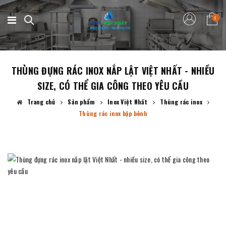
0
THÙNG ĐỰNG RÁC INOX NẮP LẬT VIỆT NHẤT - NHIỀU
SIZE, CÓ THỂ GIA CÔNG THEO YÊU CẦU
Trang chủ
Sản phẩm
Inox Việt Nhất
Thùng rác inox
Thùng rác inox bập bênh