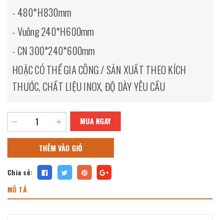
- 480*H830mm
- Vuông 240*H600mm
- CN 300*240*600mm
HOẶC CÓ THỂ GIA CÔNG / SẢN XUẤT THEO KÍCH
THƯỚC, CHẤT LIỆU INOX, ĐỘ DÀY YÊU CẦU
MUA NGAY
THÊM VÀO GIỎ
Chia sẻ:
MÔ TẢ