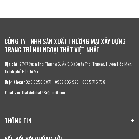
CÔNG TY TNHH SẢN XUẤT THƯƠNG MẠI XÂY DỰNG
TRANG TRÍ NỘI NGOẠI THẤT VIỆT NHẤT
Địa chỉ:
27/17 Xuân Thới Thượng 5, Ấp 5, Xã Xuân Thới Thượng, Huyện Hóc Môn,
Thành phố Hồ Chí Minh
Điện thoại:
028 6256 9874 - 0907 095 925 - 0965 746 708
Email:
noithatvietnhat68@gmail.com
THÔNG TIN