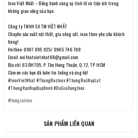
Inox Việt Nhất – Đồng hành cùng sự tinh tế và tiện ích trong
không gian sống của bạn.
Công ty TNHH SX TM VIỆT NHẤT
Chuyên sản xuất nội thất, gia công sắt, inox theo yêu cầu khách
hàng!
Hotline: 0907 095 925/ 0965 746 708
Email: noithatvietnhat68@gmail.com
Địa chỉ: 63 ĐHT05, P. Tân Hưng Thuận, Q. 12, TP. HCM
Cảm ơn các bạn đã luôn tin tưởng và ủng hộ!
#InoxVietNhat
#ThungRacInox
#ThungRacNapLat
#ThungRacNapBapBenh
#DoGiaDungInox
#thungracinox
SẢN PHẨM LIÊN QUAN