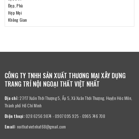
CÔNG TY TNHH SẢN XUẤT THƯƠNG MẠI XÂY DỰNG
TRANG TRÍ NỘI NGOẠI THẤT VIỆT NHẤT
Địa chỉ:
27/17 Xuân Thới Thượng 5, Ấp 5, Xã Xuân Thới Thượng, Huyện Hóc Môn,
Thành phố Hồ Chí Minh
Điện thoại:
028 6256 9874 - 0907 095 925 - 0965 746 708
Email:
noithatvietnhat68@gmail.com