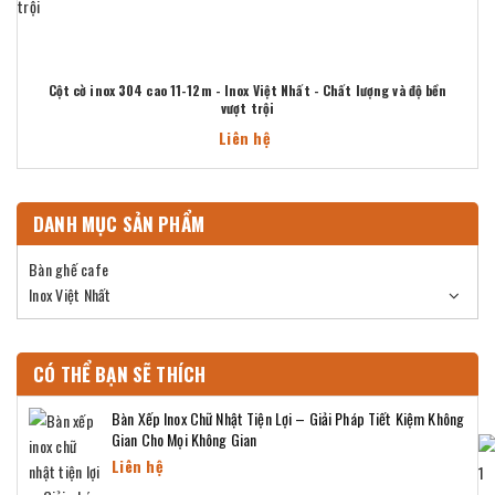
Cột cờ inox 304 cao 11-12m - Inox Việt Nhất - Chất lượng và độ bền
vượt trội
Liên hệ
DANH MỤC SẢN PHẨM
Bàn ghế cafe
Inox Việt Nhất
CÓ THỂ BẠN SẼ THÍCH
Bàn Xếp Inox Chữ Nhật Tiện Lợi – Giải Pháp Tiết Kiệm Không
Gian Cho Mọi Không Gian
Liên hệ