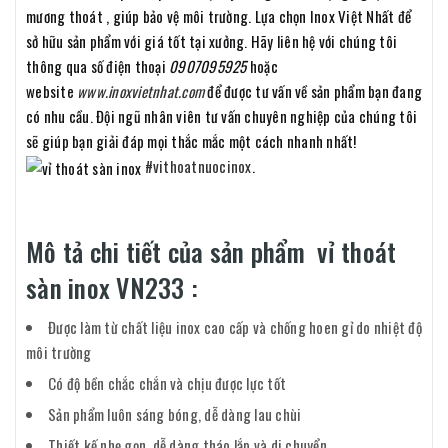
mương thoát , giúp bảo vệ môi trường. Lựa chọn Inox Việt Nhất để
sở hữu sản phẩm với giá tốt tại xưởng. Hãy liên hệ với chúng tôi
thông qua số điện thoại
0907095925
hoặc
website
www.inoxvietnhat.com
để được tư vấn về sản phẩm bạn đang
có nhu cầu. Đội ngũ nhân viên tư vấn chuyên nghiệp của chúng tôi
sẽ giúp bạn giải đáp mọi thắc mắc một cách nhanh nhất!
#vithoatnuocinox
.
Mô tả chi tiết của sản phẩm vỉ thoát
sàn inox VN233 :
Được làm từ chất liệu inox cao cấp và chống hoen gỉ do nhiệt độ
môi trường
Có độ bền chắc chắn và chịu được lực tốt
Sản phẩm luôn sáng bóng, dễ dàng lau chùi
Thiết kế nhẹ gọn, dễ dàng tháo lắp và di chuyển