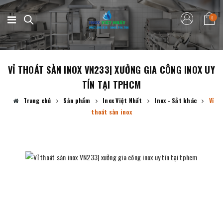
0
VỈ THOÁT SÀN INOX VN233| XƯỞNG GIA CÔNG INOX UY
TÍN TẠI TPHCM
Trang chủ
Sản phẩm
Inox Việt Nhất
Inox - Sắt khác
Vỉ
thoát sàn inox