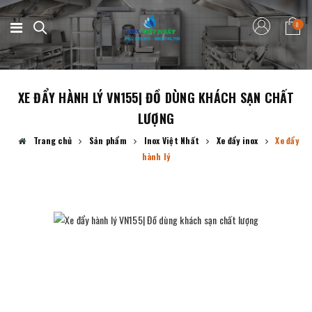
0
XE ĐẨY HÀNH LÝ VN155| ĐỒ DÙNG KHÁCH SẠN CHẤT
LƯỢNG
Trang chủ
Sản phẩm
Inox Việt Nhất
Xe đẩy inox
Xe đẩy
hành lý