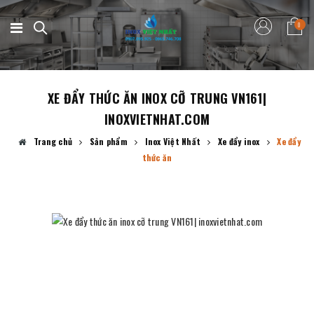
0
XE ĐẨY THỨC ĂN INOX CỠ TRUNG VN161|
INOXVIETNHAT.COM
Trang chủ
Sản phẩm
Inox Việt Nhất
Xe đẩy inox
Xe đẩy
thức ăn