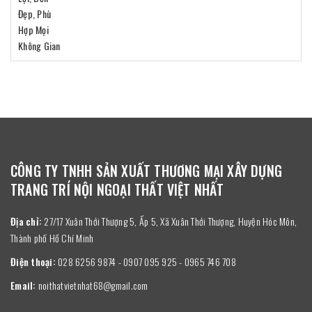
CÔNG TY TNHH SẢN XUẤT THƯƠNG MẠI XÂY DỰNG
TRANG TRÍ NỘI NGOẠI THẤT VIỆT NHẤT
Địa chỉ:
27/17 Xuân Thới Thượng 5, Ấp 5, Xã Xuân Thới Thượng, Huyện Hóc Môn,
Thành phố Hồ Chí Minh
Điện thoại:
028 6256 9874 - 0907 095 925 - 0965 746 708
Email:
noithatvietnhat68@gmail.com