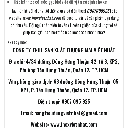
Các bánh xe có móc gạt khóa để dữ vị trí cố định cho xe
Hãy liên hệ với chúng tôi thông qua số điện thoại
0907095925
hoặc
website
www.inoxvietnhat.com
để được tư vấn về sản phẩm bạn đang
có nhu cầu. Đội ngũ nhân viên tư vấn chuyên nghiệp của chúng tôi sẽ
giúp bạn giải đáp mọi thắc mắc một cách nhanh nhất!
#xedayinox
CÔNG TY TNHH SẢN XUẤT THƯƠNG MẠI VIỆT NHẤT
Địa chỉ: 4/34 đường Đông Hưng Thuận 42, tổ 8, KP2,
Phường Tân Hưng Thuận, Quận 12, TP. HCM
Văn phòng giao dịch: 63 đường Đông Hưng Thuận 05,
KP7, P. Tân Hưng Thuận, Quận 12, TP. HCM
Điện thoại: 0907 095 925
Email: hangtieudungvietnhat@gmail.com
Website: www.inoxvietnhat.com