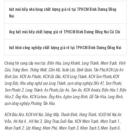
hút mùi bếp nhà hàng chất lượng giá rẻ tại TPHCM Bình Dương Đồng
Nai
ống hút mùi bếp chất lượng giá rẻ TPHCM Bình Dương Đồng Nai Củ Chi
hút khói công nghiệp chất lượng giá rẻ tại TPHCM Bình Dương Đồng Nai
Chúng tôi cung cấp inox tại:
Biên Hòa, Long Khánh, Long Thành, Nhơn Trạch, Vĩnh
Cửu, Trảng Bom. Thống Nhất, Cẩm Mỹ, Xuân Lộc, Định Quán, Tân Phú,KCN Lộc An
Bình Sơn. KCN An Phước, KCN Gò Dầu, KCN Long Thành, KCN Tam Phước,KCN
Long Đức. Khu công nghệ cao Long Thành, cụm công nghiệp Dốc 47, Tam Phước,
Tam Phước 2, Long Thành. An Phước,Lộc An, Tam An, KCN Amata, Biên Hòa 1, Biên
Hòa 2, Ông Kèo, KCN Loteco. Ông Kèo, Agtex Long Bình, Gỗ Tân Hòa, Long Bình,
cụm công nghiệp Phường Tân Hòa.
KCN Bàu Xéo, KCN Hố Nai, Sông Mây, Thanh Bình, Hưng Thịnh, VLXD Hố Nai,An
Viễn.
Hó Nai A , Hố Nai 3, Sông Thao,Suối Rao, KCN Nhơn Trạch, Nhơn Trạch 1 ,
Nhơn Trạch 2. Lộc Khang, Nhơn Phú, Nhơn Trạch 3, Nhơn Trạch 5,Nhơn Trạch 6,