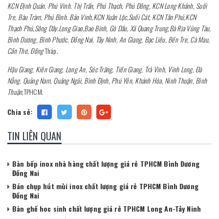
KCN Định Quán. Phú Vinh. Thị Trấn, Phú Thạch, Phú Đông, KCN Long Khánh, Suối
Tre, Bàu Tràm, Phú Bình. Bảo Vinh,KCN Xuân Lộc,Suối Cát, KCN Tân Phú,KCN
Thạch Phú,Sông Dây.Long Giao,Bao Binh, Gò Dầu, Xã Quang Trung,Bà Rịa Vũng Tàu,
Bình Dương, Bình Phước. Đồng Nai, Tây Ninh, An Giang, Bạc Liêu, Bến Tre, Cà Mau,
Cần Thơ, Đồng
Tháp.
Hậu Giang, Kiên Giang, Long An, Sóc Trăng, Tiền Giang, Trà Vinh, Vĩnh Long, Đà
Nẵng. Quảng Nam, Quảng Ngãi, Bình Định, Phú Yên, Khánh Hòa, Ninh Thuận, Bình
Thuận,
TPHCM.
Chia sẻ:
TIN LIÊN QUAN
Bàn bếp inox nhà hàng chất lượng giá rẻ TPHCM Bình Dương
Đồng Nai
Bán chụp hút mùi inox chất lượng giá rẻ TPHCM Bình Dương
Đồng Nai
Bàn ghế hoc sinh chất lượng giá rẻ TPHCM Long An-Tây Ninh