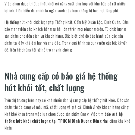
Việc chọn được thiết bị hút khỏi có năng suất phù hợp với khu bếp có rất nhiều
lợi ích. Tiêu biểu đó chính là ngân sách của bạn không bị hao hụt lãng phí.
Hệ thống hút khói chất lượng tại Thống Nhất, Cẩm Mỹ, Xuân Lộc, Định Quán. Đảm
bảo mang đến cho khách hàng sự hài lòng trên mọi phương diện. Từ chất lượng
sản phẩm cho đến dịch vụ khách hàng. Đặc biệt chế độ bảo hành của các sản
phẩm tại đây khá dài hạn và chu đáo. Trong quá trình sử dụng nếu gặp bất kỳ vấn
đề, liên hệ chúng tôi sẽ hỗ trợ nhanh chóng.
Nhà cung cấp có báo giá hệ thống
hút khói tốt, chất lượng
Trên thị trường hiện nay có khá nhiều đơn vị cung cấp hệ thống hút khói. Các sản
phẩm thì đa dạng về mẫu mã, chất lượng và giá cả. Chính vì vậy khách hàng cũng
khá khó khăn trong việc lựa chọn được sản phẩm ứng ý. Việc tìm
báo giá hệ
thống hút khói chất lượng tại TPHCM Bình Dương Đồng Nai
cũng khá khó
khăn.