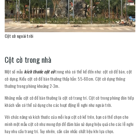
Cột cờ ngoài trời
Cột cờ trong nhà
Một số mẫu
kích thước cột cờ
trong nhà có thể kể đến như: cột cờ để bàn, cột
cờ dựng. Kiểu cột cờ để bàn thường thấp hẳn: 55-60cm. Cột cờ dựng thông
thường trong phòng khoảng 2-3m.
Những mẫu cột cờ để bàn thường là cột cờ trang trí. Cột cờ trong phòng đón tiếp
khách vẫn có thể sử dụng cho các hoạt động lễ nghi như ngoài trời.
Với chức năng và kích thước của mỗi loại cột cờ kể trên, bạn có thể chọn cho
mình một mẫu cột cờ như mong đợi để đảm bảo sử dụng hiệu quả cho các lễ nghi
hay nhu cầu trang trí. Tuy nhiên, cần cân nhắc chất liệu khi lựa chọn.