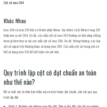
Cột cờ inox 304
Khác Nhau
Inox 304 và Inox 201 đều có thành phần Niken. Tuy nhiên, tỷ lệ Niken trong 201
thấp hơn so với 304. Do đó, các mẫu cột cờ inox 201 thường có khả năng chống
hoen gỉ kém hơn so với các mẫu cột cờ inox 304. Do đó, thông thường, các loại
cột cờ ngoài trời thường được sử dụng inox 304. Các mẫu cột cờ trong nhà có
thể sử dụng inox 201 để tiết kiệm chi phí hơn.
Quy trình lặp cột cờ đạt chuẩn an toàn
như thế nào?
Để có một cột cờ đảm bảo thẩm mỹ và kích thước đạt chuẩn, cần trải qua quy
trình lắp đặt:
Bước 1: Nghiên cứu không gian lắp đặt. Đơn vị lắp đặt cần tối ưu nghiên