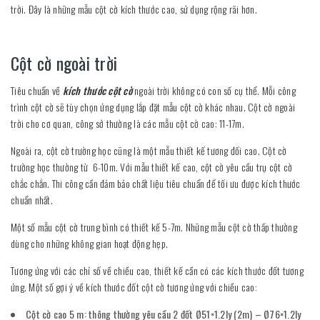
trời. Đây là những mẫu cột cờ kích thước cao, sử dụng rộng rãi hơn.
Cột cờ ngoài trời
Tiêu chuẩn về
kích thước cột cờ
ngoài trời không có con số cụ thể. Mỗi công
trình cột cờ sẽ tùy chọn ứng dụng lắp đặt mẫu cột cờ khác nhau. Cột cờ ngoài
trời cho cơ quan, công sở thường là các mẫu cột cờ cao: 11-17m.
Ngoài ra, cột cờ trường học cũng là một mẫu thiết kế tương đối cao. Cột cờ
trường học thường từ 6-10m. Với mẫu thiết kế cao, cột cờ yêu cầu trụ cột cờ
chắc chắn. Thi công cần đảm bảo chất liệu tiêu chuẩn để tối ưu được kích thước
chuẩn nhất.
Một số mẫu cột cờ trung bình có thiết kế 5-7m. Những mẫu cột cờ thấp thường
dùng cho những không gian hoạt động hẹp.
Tương ứng với các chỉ số về chiều cao, thiết kế cần có các kích thước đốt tương
ứng. Một số gợi ý về kích thước đốt cột cờ tương ứng với chiều cao:
Cột cờ cao 5 m: thông thường yêu cầu 2 đốt Ø51×1.2ly (2m) – Ø76×1.2ly