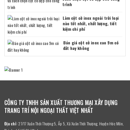
trình
Làm cột cờ inox ngoài trời loại
nào tốt nhất, chất lượng, tiết
kiệm chi phí
Báo giá cột cờ inox cao 9m có
đắt hay không
CÔNG TY TNHH SẢN XUẤT THƯƠNG MẠI XÂY DỰNG
TRANG TRÍ NỘI NGOẠI THẤT VIỆT NHẤT
Địa chỉ:
27/17 Xuân Thới Thượng 5, Ấp 5, Xã Xuân Thới Thượng, Huyện Hóc Môn,