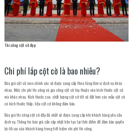
Thi công cột cờ đẹp
Chi phí lắp cột cờ là bao nhiêu?
Báo giá cột cờ inox chính xác sẽ được cung cấp theo từng đơn vị dịch vụ khác
nhau. Mức chi phí thi công và gia công cột cờ tùy thuộc vào kích thước cột cờ
mà khác nhau. Kích thước cao, chất lượng cột cờ tốt sẽ đắt hơn các mẫu cột cờ
có kích thước thấp, liệu cột cờ không đảm bảo.
Báo giá thi công cột cờ đầy đủ nhất sẽ được cung cấp khi khách hàng yêu cầu
dịch vụ. Thông tin báo giá cần cập nhật liên tục tại thời điểm để đảm bảo quyền
lợi tối ưu của khách hàng trong tiết kiệm chi phí thi công.