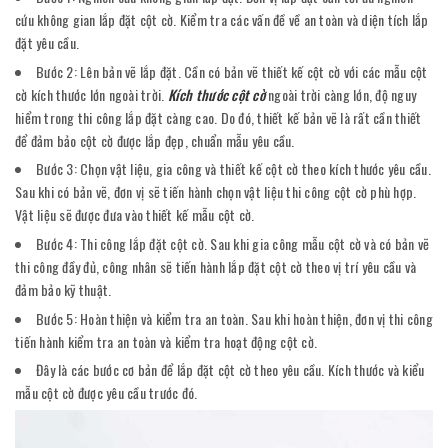
cứu không gian lắp đặt cột cờ. Kiểm tra các vấn đề về an toàn và diện tích lắp
đặt yêu cầu.
Bước 2: Lên bản vẽ lắp đặt. Cần có bản vẽ thiết kế cột cờ với các mẫu cột
cờ kích thước lớn ngoài trời.
Kích thước cột cờ
ngoài trời càng lớn, độ nguy
hiểm trong thi công lắp đặt càng cao. Do đó, thiết kế bản vẽ là rất cần thiết
để đảm bảo cột cờ được lắp đẹp, chuẩn mẫu yêu cầu.
Bước 3: Chọn vật liệu, gia công và thiết kế cột cờ theo kích thước yêu cầu.
Sau khi có bản vẽ, đơn vị sẽ tiến hành chọn vật liệu thi công cột cờ phù hợp.
Vật liệu sẽ được đưa vào thiết kế mẫu cột cờ.
Bước 4: Thi công lắp đặt cột cờ. Sau khi gia công mẫu cột cờ và có bản vẽ
thi công đầy đủ, công nhân sẽ tiến hành lắp đặt cột cờ theo vị trí yêu cầu và
đảm bảo kỹ thuật.
Bước 5: Hoàn thiện và kiểm tra an toàn. Sau khi hoàn thiện, đơn vị thi công
tiến hành kiểm tra an toàn và kiểm tra hoạt động cột cờ.
Đây là các bước cơ bản để lắp đặt cột cờ theo yêu cầu. Kích thước và kiểu
mẫu cột cờ được yêu cầu trước đó.