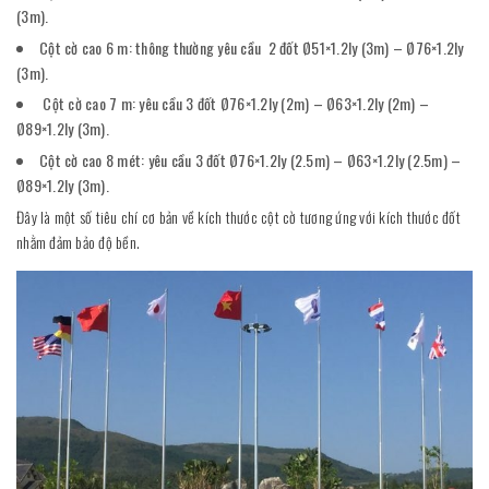
(3m).
Cột cờ cao 6 m: thông thường yêu cầu 2 đốt Ø51×1.2ly (3m) – Ø76×1.2ly
(3m).
Cột cờ cao 7 m: yêu cầu 3 đốt Ø76×1.2ly (2m) – Ø63×1.2ly (2m) –
Ø89×1.2ly (3m).
Cột cờ cao 8 mét: yêu cầu 3 đốt Ø76×1.2ly (2.5m) – Ø63×1.2ly (2.5m) –
Ø89×1.2ly (3m).
Đây là một số tiêu chí cơ bản về kích thước cột cờ tương ứng với kích thước đốt
nhằm đảm bảo độ bền.