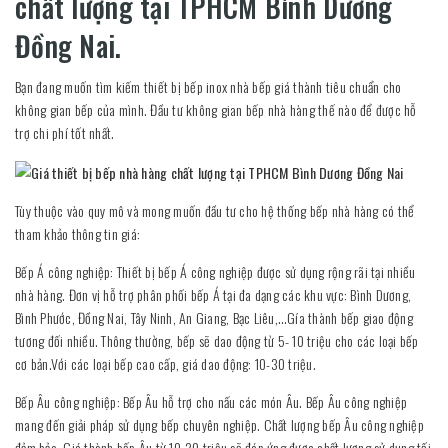
chất lượng tại TPHCM Bình Dương
Đồng Nai.
Bạn đang muốn tìm kiếm thiết bị bếp inox nhà bếp giá thành tiêu chuẩn cho
không gian bếp của mình. Đầu tư không gian bếp nhà hàng thế nào để được hỗ
trợ chi phí tốt nhất.
Tùy thuộc vào quy mô và mong muốn đầu tư cho hệ thống bếp nhà hàng có thể
tham khảo thông tin giá:
Bếp Á công nghiệp: Thiết bị bếp Á công nghiệp được sử dụng rộng rãi tại nhiều
nhà hàng. Đơn vị hỗ trợ phân phối bếp Á tại đa dạng các khu vực: Bình Dương,
Bình Phước, Đồng Nai, Tây Ninh, An Giang, Bạc Liêu,…Gía thành bếp giao động
tương đối nhiều. Thông thường, bếp sẽ dao động từ 5- 10 triệu cho các loại bếp
cơ bản.Với các loại bếp cao cấp, giá dao động: 10-30 triệu.
Bếp Âu công nghiệp: Bếp Âu hỗ trợ cho nấu các món Âu. Bếp Âu công nghiệp
mang đến giải pháp sử dụng bếp chuyên nghiệp. Chất lượng bếp Âu công nghiệp
đảm bảo. Giá thành bếp Âu từ 10-20 triệu sẽ đáp ứng được chất lượng sử dụng tối