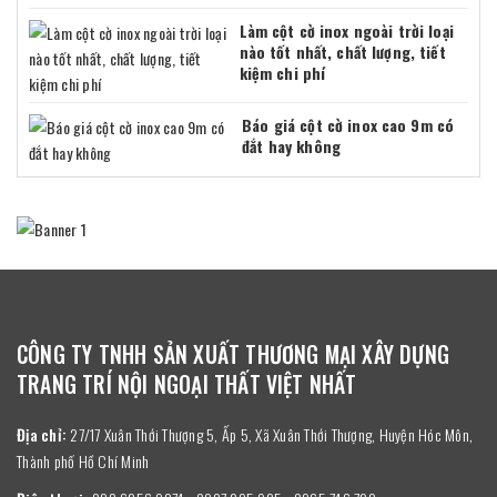
Làm cột cờ inox ngoài trời loại
nào tốt nhất, chất lượng, tiết
kiệm chi phí
Báo giá cột cờ inox cao 9m có
đắt hay không
CÔNG TY TNHH SẢN XUẤT THƯƠNG MẠI XÂY DỰNG
TRANG TRÍ NỘI NGOẠI THẤT VIỆT NHẤT
Địa chỉ:
27/17 Xuân Thới Thượng 5, Ấp 5, Xã Xuân Thới Thượng, Huyện Hóc Môn,
Thành phố Hồ Chí Minh