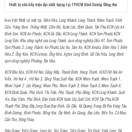
thiết bị nhà bếp hiện đại chất lượng tại TPHCM Bình Dương Đồng Nai
Inox Việt Nhất có mặt tại:
Biên Hòa, Long Khánh, Long Thành, Nhơn Trạch, Vĩnh
Cửu, Trảng Bom. Thống Nhất, Cẩm Mỹ, Xuân Lộc, Định Quán, Tân Phú,KCN Lộc An
Bình Sơn. KCN An Phước, KCN Gò Dầu, KCN Long Thành, KCN Tam Phước,KCN
Long Đức. Khu công nghệ cao Long Thành, cụm công nghiệp Dốc 47, Tam Phước,
Tam Phước 2, Long Thành. An Phước,Lộc An, Tam An, KCN Amata, Biên Hòa 1, Biên
Hòa 2, Ông Kèo, KCN Loteco. Ông Kèo, Agtex Long Bình, Gỗ Tân Hòa, Long Bình,
cụm công nghiệp Phường Tân Hòa.
KCN Bàu Xéo, KCN Hố Nai, Sông Mây, Thanh Bình, Hưng Thịnh, VLXD Hố Nai,An
Viễn.
Hó Nai A , Hố Nai 3, Sông Thao,Suối Rao, KCN Nhơn Trạch, Nhơn Trạch 1 ,
Nhơn Trạch 2. Lộc Khang, Nhơn Phú, Nhơn Trạch 3, Nhơn Trạch 5,Nhơn Trạch 6,
KCN Định Quán. Phú Vinh. Thị Trấn, Phú Thạch, Phú Đông, KCN Long Khánh, Suối
Tre, Bàu Tràm, Phú Bình. Bảo Vinh,KCN Xuân Lộc,Suối Cát, KCN Tân Phú,KCN
Thạch Phú,Sông Dây.Long Giao,Bao Binh, Gò Dầu, Xã Quang Trung,Bà Rịa Vũng Tàu,
Bình Dương, Bình Phước. Đồng Nai, Tây Ninh, An Giang, Bạc Liêu, Bến Tre, Cà Mau,
Cần Thơ, Đồng
Tháp.
Hậu Giang, Kiên Giang, Long An, Sóc Trăng, Tiền Giang, Trà Vinh, Vĩnh Long, Đà