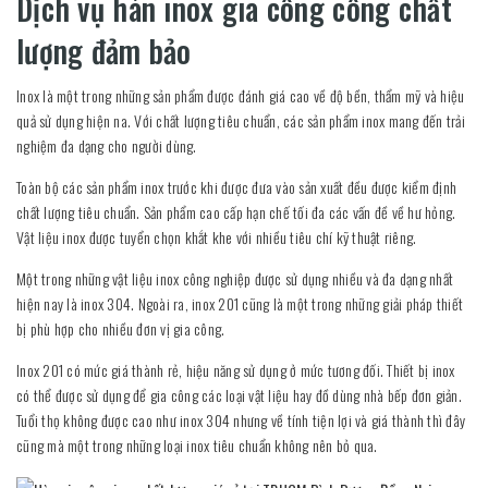
Dịch vụ hàn inox gia công công chất
lượng đảm bảo
Inox là một trong những sản phẩm được đánh giá cao về độ bền, thẩm mỹ và hiệu
quả sử dụng hiện na. Với chất lượng tiêu chuẩn, các sản phẩm inox mang đến trải
nghiệm đa dạng cho người dùng.
Toàn bộ các sản phẩm inox trước khi được đưa vào sản xuất đều được kiểm định
chất lượng tiêu chuẩn. Sản phẩm cao cấp hạn chế tối đa các vấn đề về hư hỏng.
Vật liệu inox được tuyển chọn khắt khe với nhiều tiêu chí kỹ thuật riêng.
Một trong những vật liệu inox công nghiệp được sử dụng nhiều và đa dạng nhất
hiện nay là inox 304. Ngoài ra, inox 201 cũng là một trong những giải pháp thiết
bị phù hợp cho nhiều đơn vị gia công.
Inox 201 có mức giá thành rẻ, hiệu năng sử dụng ở mức tương đối. Thiết bị inox
có thể được sử dụng để gia công các loại vật liệu hay đồ dùng nhà bếp đơn giản.
Tuổi thọ không được cao như inox 304 nhưng về tính tiện lợi và giá thành thì đây
cũng mà một trong những loại inox tiêu chuẩn không nên bỏ qua.