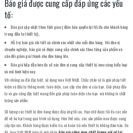
Báo giá được cung cấp đáp ứng các yếu
tố:
Báo giá cập nhật theo thời gian ( đảm bảo quyền lợi tối đa cho khách hàng
trong đầu tư thiết bị),
Hỗ trợ báo giá chi tiết và chính xác nhất cho mỗi đơn hàng. Với đơn vị
chuyên nghiệp, báo giá sẽ được cung cấp chính xác theo từng sản phẩm và
cân đối giảm giá thành cho đơn hàng lớn.
Báo giá hấp dẫn hơn đa số các đơn vị cung cấp thiết bị inox cùng kiểu loại
và mô hình hiện nay.
Với những ưu đãi đặc biệt, sử dụng inox Việt Nhất. Chắc chắn sẽ là giải pháp tiết
kiệm và đầu tư thông minh, toàn diện, cao cấp cho đơn vị của bạn. Giải pháp đầu
tư và gia công đặc biệt mang đến giải pháp toàn diện cho bạn mà không lo chất
lượng sản phẩm.
Số lượng các thiết bị đơn hàng được đáp ứng tối ưu. Hạn chế được tối đa các vấn
đề về hư hại trong quá trình sử dụng. Hơn thế nữa, các sản phẩm inox được cung
cấp tận nơi. Khách hàng được kiểm tra và hoàn trả nếu thiết bị không đảm bảo. Do
đó, Inox Việt Nhất luôn là giải pháp
hàn gia công inox chất lượng giá rẻ tại