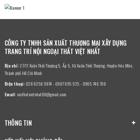
CÔNG TY TNHH SẢN XUẤT THƯƠNG MẠI XÂY DỰNG
TRANG TRÍ NỘI NGOẠI THẤT VIỆT NHẤT
Địa chỉ:
27/17 Xuân Thới Thượng 5, Ấp 5, Xã Xuân Thới Thượng, Huyện Hóc Môn,
Thành phố Hồ Chí Minh
Điện thoại:
028 6256 9874 - 0907 095 925 - 0965 746 708
Email:
noithatvietnhat68@gmail.com
THÔNG TIN