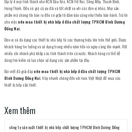
Đại lý ở mọi tỉnh thành như KCN Bàu Xéo, KCN Hố Nai, Sông Mây, Thanh Bình,
Hưng Thịnh. Đều có giá cả ưu đãi và tốt nhất so với các đơn vị khác. Mọi sản
phẩm mà chúng tôi bán ra đều có giấy tờ đảm bảo cũng như thiếu bảo hành. Trả lời
cho việc
nên mua thiết bị nhà bếp ở đâu chất lượng TPHCM Bình Dương
Đồng Nai.
Đơn vị có đa dạng các thiết bị nhà bếp từ các thương hiệu lớn trên thế giới. Được
khách hàng tin tưởng và sử dụng trong nhiều năm liền và ngày càng lớn mạnh. Rất
nhiều chi nhánh phủ khắp các tỉnh thành trên cả nước. Khách hàng có thể dễ
dàng tìm kiếm và lựa chọn sử dụng các sản phẩm tại đây.
Bài viết đã giải đáp
nên mua thiết bị nhà bếp ở đâu chất lượng TPHCM
Bình Dương Đồng Nai.
Hãy nhanh chóng đến với Inox Việt Nhật để mua các
thiết bị bếp cần thiết.
Xem thêm
công ty sản xuất thiết bị nhà bếp chất lượng TPHCM Bình Dương Đồng