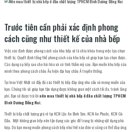
Trước tiên cần phải xác định phong
cách cũng như thiết kế của nhà bếp
Việc xác định được phong cách của khu bếp sẽ là chìa khóa trong việc lựa chọn
thiết bị. Quyết định tổng thể phong cách của khu bếp sẽ giúp bạn lựa chọn được.
Các dụng cụ bếp sao cho hài hòa và có tính thẩm mỹ cao. Bạn muốn khu bếp của
mình theo phong cách châu Âu hiện đại hay châu Á truyền thống.
Tại Inox Việt Nhật có đầy đủ các thiết bị bếp đáp ứng nhu cầu và mong muốn của
bạn. Chúng tôi sẽ giúp bạn tận dụng được không gian một cách tối đa, tránh lãng
phí. Bạn sẽ được trả lời
nên mua thiết bị nhà bếp ở đâu chất lượng TPHCM
Bình Dương Đồng Nai.
Thiết bị bếp chất lượng giá rẻ tại KCN Lộc An Bình Sơn, KCN An Phước, KCN Gò
Dầu. Một không gian bếp nên tận dụng các góc để trang bị những vật dụng phù
hợp. Dù bạn mong muốn phong cách bếp như thế nào đơn vị cũng có thể đáp ứng.