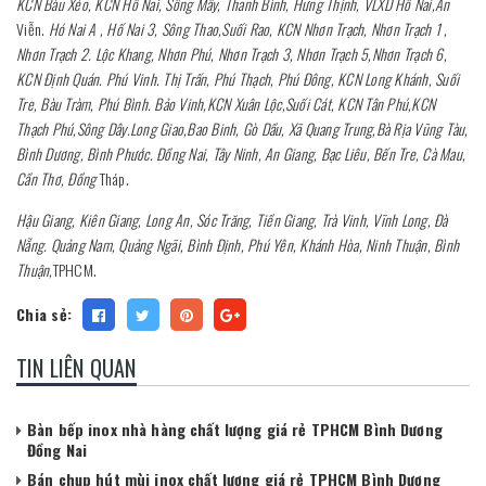
KCN Bàu Xéo, KCN Hố Nai, Sông Mây, Thanh Bình, Hưng Thịnh, VLXD Hố Nai,An
Viễn.
Hó Nai A , Hố Nai 3, Sông Thao,Suối Rao, KCN Nhơn Trạch, Nhơn Trạch 1 ,
Nhơn Trạch 2. Lộc Khang, Nhơn Phú, Nhơn Trạch 3, Nhơn Trạch 5,Nhơn Trạch 6,
KCN Định Quán. Phú Vinh. Thị Trấn, Phú Thạch, Phú Đông, KCN Long Khánh, Suối
Tre, Bàu Tràm, Phú Bình. Bảo Vinh,KCN Xuân Lộc,Suối Cát, KCN Tân Phú,KCN
Thạch Phú,Sông Dây.Long Giao,Bao Binh, Gò Dầu, Xã Quang Trung,Bà Rịa Vũng Tàu,
Bình Dương, Bình Phước. Đồng Nai, Tây Ninh, An Giang, Bạc Liêu, Bến Tre, Cà Mau,
Cần Thơ, Đồng
Tháp.
Hậu Giang, Kiên Giang, Long An, Sóc Trăng, Tiền Giang, Trà Vinh, Vĩnh Long, Đà
Nẵng. Quảng Nam, Quảng Ngãi, Bình Định, Phú Yên, Khánh Hòa, Ninh Thuận, Bình
Thuận,
TPHCM.
Chia sẻ:
TIN LIÊN QUAN
Bàn bếp inox nhà hàng chất lượng giá rẻ TPHCM Bình Dương
Đồng Nai
Bán chụp hút mùi inox chất lượng giá rẻ TPHCM Bình Dương