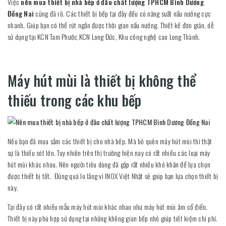
Việc
nên mua thiết bị nhà bếp ở đâu chất lượng TPHCM Bình Dương
Đồng Nai
cũng đã rõ. Các thiết bị bếp tại đây đều có năng suất nấu nướng cực
nhanh. Giúp bạn có thể rút ngắn được thời gian nấu nướng. Thiết kế đơn giản, dễ
sử dụng tại KCN Tam Phước,KCN Long Đức, Khu công nghệ cao Long Thành.
Máy hút mùi là thiết bị không thể
thiếu trong các khu bếp
Nếu bạn đã mua sắm các thiết bị cho nhà bếp. Mà bỏ quên máy hút mùi thì thật
sự là thiếu sót lớn. Tuy nhiên trên thị trường hiện nay có rất nhiều các loại máy
hút mùi khác nhau. Nên người tiêu dùng đã gặp rất nhiều khó khăn để lựa chọn
được thiết bị tốt. Đừng quá lo lắng vì INOX Việt Nhật sẽ giúp bạn lựa chọn thiết bị
này.
Tại đây có rất nhiều mẫu máy hút mùi khác nhau như máy hút mùi âm cổ điển.
Thiết bị này phù hợp sử dụng tại những không gian bếp nhỏ giúp tiết kiệm chi phí.