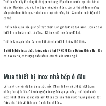
Thiết bị nấu: đây là những thiết bị quan trọng. Bếp nấu có nhiều loại. Như bếp á,
bếp âu. Bếp hầm, bếp nấu hay bếp chiên, bếp nhúng. Bạn có thể sử dụng những
sản phẩm được tích hợp. Hoặc là các loại bếp riêng biệt. Sao cho thuận tiện nhất
có thể.
Thiết bị bảo quản: bảo quản để thực phẩm luôn giữ được độ tươi ngon. Gồm có các
thiết bị như tủ làm mát, tủ đông,.. Kệ inox, giá inox đựng đồ khô.
Thiết bị làm sạch: bồn rửa chén bát cũng là thiết bị không thể thiếu.
Thiết bị bếp inox chất lượng giá rẻ tại TPHCM Bình Dương Đồng Nai
. Địa
chỉ nào uy tín, chất lượng chắc hẳn là câu hỏi của nhiều người.
Mua thiết bị inox nhà bếp ở đâu
Để trả lời cho vấn đề bạn đang thắc mắc. Chính là Inox Việt Nhất. Một trong
những đơn vị đi đầu. Có kinh nghiệm trong lĩnh vực gia công thiết bị nhà bếp
inox. Từ khi thành lập cho đến nay. Chúng tôi luôn nhận được những phản hồi tốt.
Cũng như đánh giá tích cực từ phía khách hàng.