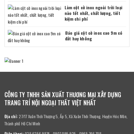
Làm cột cờ inox ngoài trời loại
nào tốt nhất, chất lượng, tiết
kiệm chi phí
Báo giá cột cờ inox cao 9m có
đắt hay không
CÔNG TY TNHH SẢN XUẤT THƯƠNG MẠI XÂY DỰNG
TRANG TRÍ NỘI NGOẠI THẤT VIỆT NHẤT
Địa chỉ:
27/17 Xuân Thới Thượng 5, Ấp 5, Xã Xuân Thới Thượng, Huyện Hóc Môn,
Thành phố Hồ Chí Minh
Điện thoại:
028 6256 9874 - 0907 095 925 - 0965 746 708