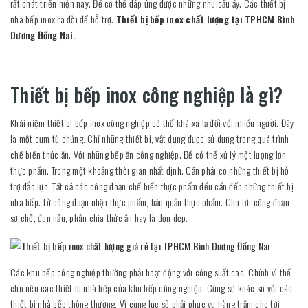
rất phát triển hiện nay. Để có thể đáp ứng được những nhu cầu ấy. Các thiết bị
nhà bếp inox ra đời để hỗ trợ.
Thiết bị bếp inox chất lượng tại TPHCM Bình
Dương Đồng Nai.
Thiết bị bếp inox công nghiệp là gì?
Khái niệm thiết bị bếp inox công nghiệp có thể khá xa lạ đối với nhiều người. Đây
là một cụm từ chúng. Chỉ những thiết bị, vật dụng được sử dụng trong quá trình
chế biến thức ăn. Với những bếp ăn công nghiệp. Để có thể xử lý một lượng lớn
thực phẩm. Trong một khoảng thời gian nhất định. Cần phải có những thiết bị hỗ
trợ đắc lực. Tất cả các công đoạn chế biến thực phẩm đều cần đến những thiết bị
nhà bếp. Từ công đoạn nhận thực phẩm, bảo quản thực phẩm. Cho tới công đoạn
sơ chế, đun nấu, phân chia thức ăn hay là dọn dẹp.
Các khu bếp công nghiệp thường phải hoạt động với công suất cao. Chính vì thế
cho nên các thiết bị nhà bếp của khu bếp công nghiệp. Cũng sẽ khác so với các
thiết bị nhà bếp thông thường. Vì cùng lúc sẽ phải phục vụ hàng trăm cho tới