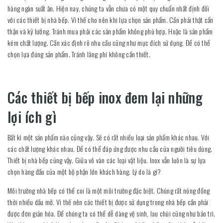
hàng ngàn suất ăn. Hiện nay, chúng ta vẫn chưa có một quy chuẩn nhất định đối
với các thiết bị nhà bếp. Vì thế cho nên khi lựa chọn sản phẩm. Cần phải thật cẩn
thận và kỹ lưỡng. Tránh mua phải các sản phẩm không phù hợp. Hoặc là sản phẩm
kém chất lượng. Cần xác định rõ nhu cầu cũng như mục đích sử dụng. Để có thể
chọn lựa đúng sản phẩm. Tránh lãng phí không cần thiết.
Các thiết bị bếp inox đem lại những
lợi ích gì
Bất kì một sản phẩm nào cũng vậy. Sẽ có rất nhiều loại sản phẩm khác nhau. Với
các chất lượng khác nhau. Để có thể đáp ứng được nhu cầu của người tiêu dùng.
Thiết bị nhà bếp cũng vậy. Giữa vô vàn các loại vật liệu. Inox vẫn luôn là sự lựa
chọn hàng đầu của một bộ phận lớn khách hàng. Lý do là gì?
Môi trường nhà bếp có thể coi là một môi trường đặc biệt. Chúng rất nóng đồng
thời nhiều dầu mỡ. Vì thế nên các thiết bị được sử dụng trong nhà bếp cần phải
được đơn giản hóa. Để chúng ta có thể dễ dàng vệ sinh, lau chùi cũng như bảo trì.