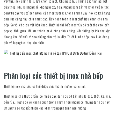
Vậy thì, inox chính là sự lựa chọn số một. Chúng sở hữu những đặc tính nổi bật
của thép. Như là không gỉ, không bị oxy hóa. Không bám bẩn và không dễ bị tác
động từ các yếu tố bên ngoài của môi trường. Không những vậy inox có khả năng
chịu lực cũng như chịu nhiệt cao. Đây hoàn toàn là loại chất liệu dành cho nhà
bếp. So với các loại vật liệu khác. Thiết bị nhà bếp inox vừa có tuổi thọ cao, bền
đẹp với thời gian. Mà giá thành lại vô cùng phải chăng. Với những lợi ích như vậy.
Không khó để hiểu vì sao những năm trở lại đây. Thiết bị nhà bếp inox luôn đứng
đầu về lượng tiêu thụ sản phẩm.
Phân loại các thiết bị inox nhà bếp
Thiết bị inox nhà bếp có thể được chia thành những loại chính.
Thiết bị sơ chế thực phẩm: có nhiều các dụng cụ cơ bản như là dao, thớt, kệ, giá,
bồn rửa,.. Nghe có vẻ không quan trọng nhưng nếu không có những dụng cụ này.
Chúng ta sẽ gặp rất nhiều khó khăn trong quá trình nấu nướng.