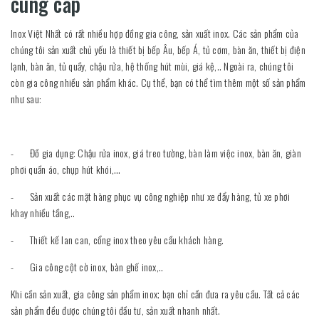
cung cấp
Inox Việt Nhất có rất nhiều hợp đồng gia công, sản xuất inox. Các sản phẩm của
chúng tôi sản xuất chủ yếu là thiết bị bếp Âu, bếp Á, tủ cơm, bàn ăn, thiết bị điện
lạnh, bàn ăn, tủ quầy, chậu rửa, hệ thống hút mùi, giá kệ,.. Ngoài ra, chúng tôi
còn gia công nhiều sản phẩm khác. Cụ thể, bạn có thể tìm thêm một số sản phẩm
như sau:
- Đồ gia dụng: Chậu rửa inox, giá treo tường, bàn làm việc inox, bàn ăn, giàn
phơi quần áo, chụp hút khói,…
- Sản xuất các mặt hàng phục vụ công nghiệp như xe đẩy hàng, tủ xe phơi
khay nhiều tầng,..
- Thiết kế lan can, cổng inox theo yêu cầu khách hàng.
- Gia công cột cờ inox, bàn ghế inox,..
Khi cần sản xuất, gia công sản phẩm inox; bạn chỉ cần đưa ra yêu cầu. Tất cả các
sản phẩm đều được chúng tôi đầu tư, sản xuất nhanh nhất.