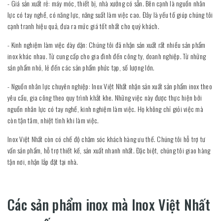
- Giá sản xuất rẻ: máy móc, thiết bị, nhà xưởng có sẵn. Bên cạnh là nguồn nhân
lực có tay nghề, có năng lực, năng suất làm việc cao. Đây là yếu tố giúp chúng tôi
cạnh tranh hiệu quả, đưa ra mức giá tốt nhất cho quý khách.
- Kinh nghiệm làm việc dày dặn: Chúng tôi đã nhận sản xuất rất nhiều sản phẩm
inox khác nhau. Từ cung cấp cho gia đình đến công ty, doanh nghiệp. Từ những
sản phẩm nhỏ, lẻ đến các sản phẩm phức tạp, số lượng lớn.
- Nguồn nhân lực chuyên nghiệp: Inox Việt Nhất nhận sản xuất sản phẩm inox theo
yêu cầu, gia công theo quy trình khắt khe. Những việc này được thực hiện bởi
nguồn nhân lực có tay nghề, kinh nghiệm làm việc. Họ không chỉ giỏi việc mà
còn tận tâm, nhiệt tình khi làm việc.
Inox Việt Nhất còn có chế độ chăm sóc khách hàng ưu thế. Chúng tôi hỗ trợ tư
vấn sản phẩm, hỗ trợ thiết kế, sản xuất nhanh nhất. Đặc biệt, chúng tôi giao hàng
tận nơi, nhận lắp đặt tại nhà.
Các sản phẩm inox mà Inox Việt Nhất