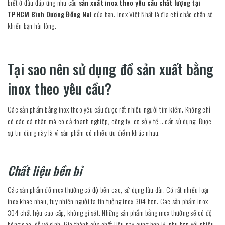
biết ở đâu đáp ứng nhu cầu
sản xuất inox theo yêu cầu chất lượng tại
TPHCM Bình Dương Đồng Nai
của bạn. Inox Việt Nhất là địa chỉ chắc chắn sẽ
khiến bạn hài lòng.
Tại sao nên sử dụng đồ sản xuất bằng
inox theo yêu cầu?
Các sản phẩm bằng inox theo yêu cầu được rất nhiều người tìm kiếm. Không chỉ
có các cá nhân mà có cả doanh nghiệp, công ty, cơ sở y tế,.. cần sử dụng. Được
sự tin dùng này là vì sản phẩm có nhiều ưu điểm khác nhau.
Chất liệu bền bỉ
Các sản phẩm đồ inox thường có độ bền cao, sử dụng lâu dài. Có rất nhiều loại
inox khác nhau, tuy nhiên người ta tin tưởng inox 304 hơn. Các sản phẩm inox
304 chất liệu cao cấp, không gỉ sét. Những sản phẩm bằng inox thường sẽ có độ
bóng cao, dễ vệ sinh. Giá thành của chất liệu này cũng hợp lý, phù hợp với nhiều